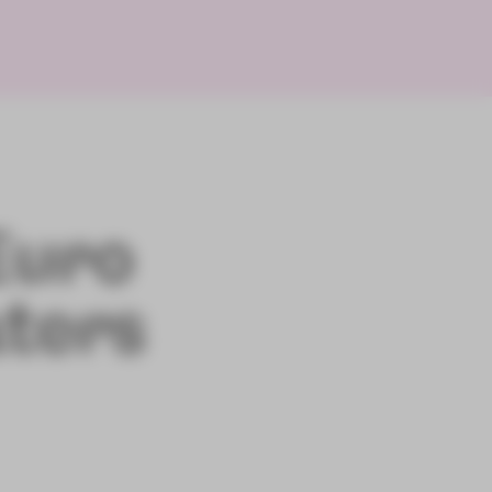
Euro
ters