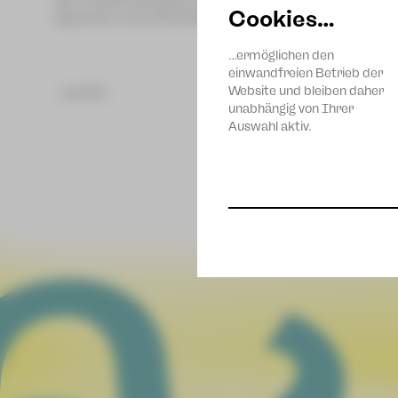
Die Freude war groß und wir bedanken uns ganz her
Cookies…
Spendern und Unterstützern!
…ermöglichen den
einwandfreien Betrieb der
Website und bleiben daher
zurück
unabhängig von Ihrer
Auswahl aktiv.