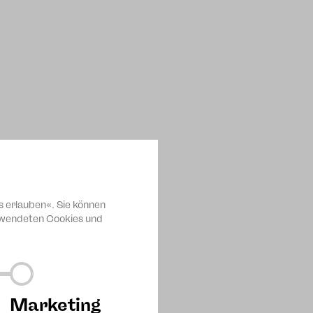
s erlauben«. Sie können
erwendeten Cookies und
, wieder Spenden für die
estern an den
Marketing