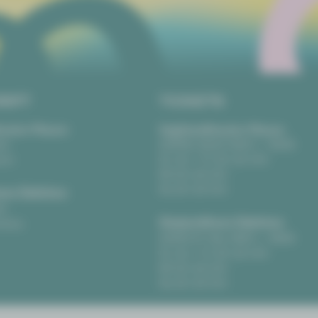
RIFT
TICKETS
eater Plauen
Vogtlandtheater Plauen
tz
[03741] 2813-4847 / -4848
uen
Di, Do + Fr 10–18 Uhr
Mi 10–15 Uhr
Sa 10–13 Uhr
us Zwickau
t
Gewandhaus Zwickau
ckau
[0375] 27 411-4647 / -4648
Di, Do + Fr 10–18 Uhr
Mi 10–15 Uhr
Sa 10–13 Uhr