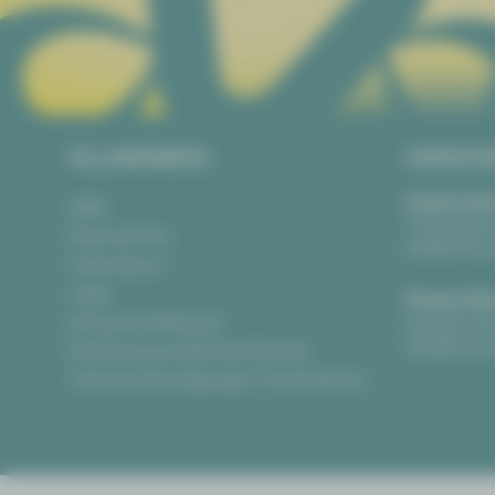
ALLGEMEIN
ANSCH
Vogtlandth
AGB
Theaterpla
Datenschutz
08523 Pla
Impressum
Login
Gewandha
Anonyme Meldung
Hauptmark
08056 Zwi
Erklärung zur Barrierefreiheit
Teilnahmebedingungen Ticketlotterie