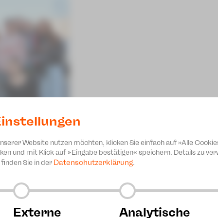
instellungen
unserer Website nutzen möchten, klicken Sie einfach auf »Alle Cookie
ken und mit Klick auf »Eingabe bestätigen« speichern. Details zu v
Datenschutzerklärung
finden Sie in der
.
ier in Zwickau statt, bei dem wie bereits seit vielen Jahren
ammelt wurden. Ein Spendenscheck über 7.000 Euro wurde g
goginTheresa Weidhas übergeben.
Externe
Analytische