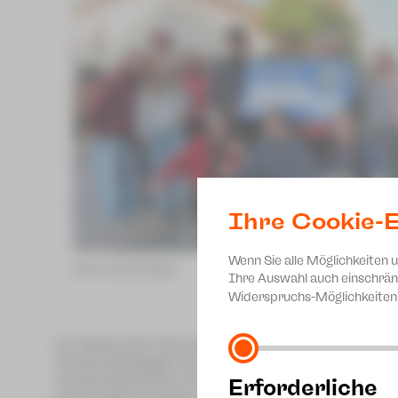
Ihre Cookie-E
Wenn Sie alle Möglichkeiten 
Foto: André Kleber
Ihre Auswahl auch einschrän
Widerspruchs-Möglichkeiten 
Im September fand das zehnte Lions-Benefiz-Golfturn
Theaterpädagogik des Theaters Plauen-Zwickau ges
Theaterjugendclub mit seiner Leiterin Theaterpäda
Erforderliche