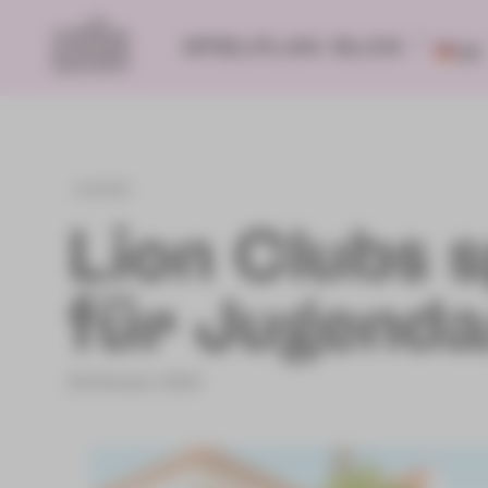
SPIELPLAN
BLOG
DE
zurück
Lion Clubs 
für Jugenda
25.Oktober 2024