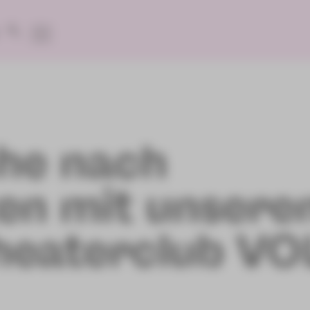
he nach
en mit unser
Theaterclub V