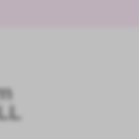
em
OLL