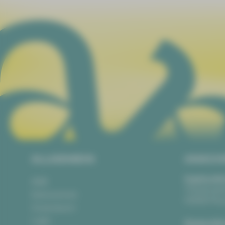
ALLGEMEIN
ANSCH
Vogtlandth
AGB
Theaterpla
Datenschutz
08523 Pla
Impressum
Login
Gewandha