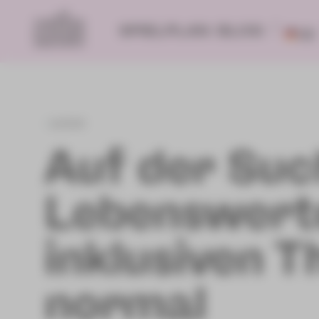
SPIELPLAN
BLOG
DE
zurück
Auf der Suc
Lebenswert
inklusiven 
normal