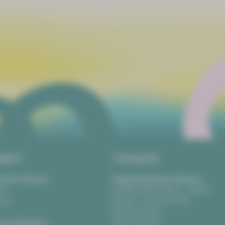
RIFT
TICKETS
eater Plauen
Vogtlandtheater Plauen
tz
[03741] 2813-4847 / -4848
uen
Di, Do + Fr 10–18 Uhr
Mi 10–15 Uhr
Sa 10–13 Uhr
us Zwickau