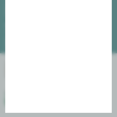
Di, Do + Fr 10–18 Uhr
Mi 10–15 Uhr
Sa 10–13 Uhr
Gewandhaus Zwickau
[0375] 27 411-4647 / -4648
Di, Do + Fr 10–18 Uhr
Mi 10–15 Uhr
Sa 10–13 Uhr