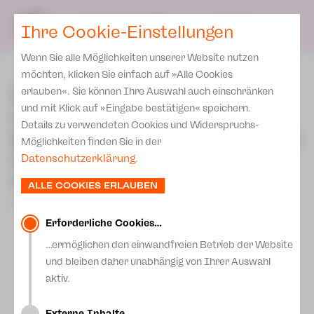
Presse
Unser Leitbild
SPIELPLAN
Blog
DE
Ihre Cookie-Einstellungen
Wenn Sie alle Möglichkeiten unserer Website nutzen
zurück
möchten, klicken Sie einfach auf »Alle Cookies
Übergabe der
erlauben«. Sie können Ihre Auswahl auch einschränken
und mit Klick auf »Eingabe bestätigen« speichern.
Unterschriften für den
Details zu verwendeten Cookies und Widerspruchs-
Erhalt des Theaters an den
Möglichkeiten finden Sie in der
OB und Start
Datenschutzerklärung
.
Crowdfunding-Aktion
ALLE COOKIES ERLAUBEN
26.Juni 2025
Erforderliche Cookies…
…ermöglichen den einwandfreien Betrieb der Website
und bleiben daher unabhängig von Ihrer Auswahl
aktiv.
Externe Inhalte…