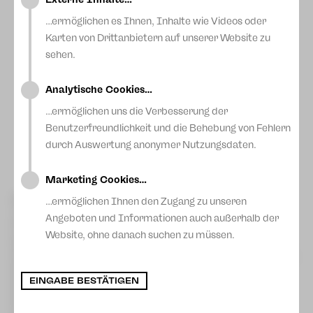
…ermöglichen es Ihnen, Inhalte wie Videos oder
Karten von Drittanbietern auf unserer Website zu
sehen.
Analytische Cookies…
OB Steffen Zenner, Bodo Brandt (Theaterförderverein),
…ermöglichen uns die Verbesserung der
Dirk Löschner (Generalintendant), Sylvio Grimm
(Theaterförderverein), Sandra Kaiser
Benutzerfreundlichkeit und die Behebung von Fehlern
(Geschäftsführerin), Marcus Sandmann
durch Auswertung anonymer Nutzungsdaten.
(Betriebsratsvorsitzender) Foto: Carolin Eschenbrenner
Marketing Cookies…
Heute Vormittag übergaben der Vorsitzende des
…ermöglichen Ihnen den Zugang zu unseren
Theaterfördervereins Plauen, Sylvio Grimm,
Angeboten und Informationen auch außerhalb der
Geschäftsführerin Sandra Kaiser, Generalintendant Dirk
Löschner sowie der Betriebsratsvorsitzende Marcus
Website, ohne danach suchen zu müssen.
Sandmann die Unterschriften der Online-Petition zum Erhalt
des Theaters Plauen-Zwickau an den Oberbürgermeister der
Stadt Plauen Steffen Zenner.
Die beiden Fördervereine des Theaters hatten am 4.
EINGABE BESTÄTIGEN
Dezember 2024 auf der Plattform OpenPetition eine Online-
Petition zum Erhalt des Theaters Plauen-Zwickau in seiner