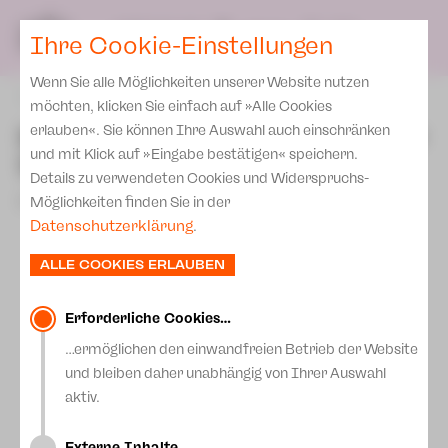
Presse
Unser Leitbild
SPIELPLAN
Blog
DE
Ihre Cookie-Einstellungen
Wenn Sie alle Möglichkeiten unserer Website nutzen
zurück
möchten, klicken Sie einfach auf »Alle Cookies
Kinderkonzert 1 - nicht nur
erlauben«. Sie können Ihre Auswahl auch einschränken
und mit Klick auf »Eingabe bestätigen« speichern.
für Kinder!
Details zu verwendeten Cookies und Widerspruchs-
09.September 2025
Möglichkeiten finden Sie in der
Datenschutzerklärung
.
ALLE COOKIES ERLAUBEN
Erforderliche Cookies…
…ermöglichen den einwandfreien Betrieb der Website
und bleiben daher unabhängig von Ihrer Auswahl
aktiv.
Externe Inhalte…