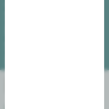
TICKETS
Vogtlandtheater Plauen
[03741] 2813-4847 / -4848
Di, Do + Fr 10–18 Uhr
Mi 10–15 Uhr
Sa 10–13 Uhr
Gewandhaus Zwickau
[0375] 27 411-4647 / -4648
Di, Do + Fr 10–18 Uhr
Mi 10–15 Uhr
Sa 10–13 Uhr