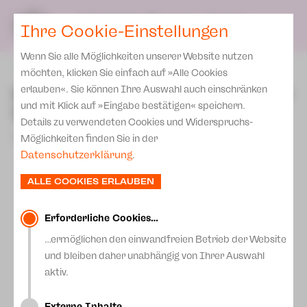
Presse
Unser Leitbild
SPIELPLAN
Blog
DE
Ihre Cookie-Einstellungen
Wenn Sie alle Möglichkeiten unserer Website nutzen
zurück
möchten, klicken Sie einfach auf »Alle Cookies
Kinderkonzert 1 - nicht nur
erlauben«. Sie können Ihre Auswahl auch einschränken
und mit Klick auf »Eingabe bestätigen« speichern.
für Kinder!
Details zu verwendeten Cookies und Widerspruchs-
09.September 2025
Möglichkeiten finden Sie in der
Datenschutzerklärung
.
ALLE COOKIES ERLAUBEN
Erforderliche Cookies…
…ermöglichen den einwandfreien Betrieb der Website
und bleiben daher unabhängig von Ihrer Auswahl
aktiv.
Externe Inhalte…