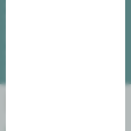
TICKETS
Vogtlandtheater Plauen
[03741] 2813-4847 / -4848
Di, Do + Fr 10–18 Uhr
Mi 10–15 Uhr
Sa 10–13 Uhr
Gewandhaus Zwickau
[0375] 27 411-4647 / -4648
Di, Do + Fr 10–18 Uhr
Mi 10–15 Uhr
Sa 10–13 Uhr