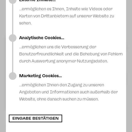
…ermöglichen es Ihnen, Inhalte wie Videos oder
Karten von Drittanbietern auf unserer Website zu
Foto: Carolin Eschenbrenner
sehen.
Analytische Cookies…
Am vergangenen Freitag hatte uns das Diesterweg
Gymnasium Plauen für die aktuelle Baumchallenge nominiert.
…ermöglichen uns die Verbesserung der
Ziel der Baumchallenge ist es, ein Zeichen für Klimaschutz und
Nachhaltigkeit zu setzen, indem nominierte Organisationen
Benutzerfreundlichkeit und die Behebung von Fehlern
und Institutionen innerhalb einer bestimmten Frist jeweils
durch Auswertung anonymer Nutzungsdaten.
einen Baum pflanzen müssen und dann weitere
Nominierungen aussprechen. Natürlich haben wir
angenommen! Unsere Theaterpädagogin Steffi Liedtke sowie
Marketing Cookies…
unsere Bundesfreiwillige Jule sowie die Praktikantinnen Käthe
und Melissa haben einen Elstar-Apfelbaum auf die städtische
…ermöglichen Ihnen den Zugang zu unseren
Streuobstwiese in der Karolastraße gepflanzt. Dabei hatten
Angeboten und Informationen auch außerhalb der
alle viel Spaß!
Wir nominieren hiermit den Kreisverband Bündnis 90/Die
Website, ohne danach suchen zu müssen.
Grünen, den 1. FC Ranch und die Initiative Medienbildung
Vogtland.
EINGABE BESTÄTIGEN
zurück