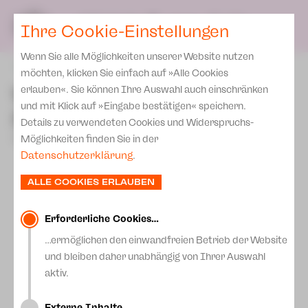
Presse
Unser Leitbild
SPIELPLAN
Blog
DE
Ihre Cookie-Einstellungen
Wenn Sie alle Möglichkeiten unserer Website nutzen
zurück
möchten, klicken Sie einfach auf »Alle Cookies
Wir haben einen Baum
erlauben«. Sie können Ihre Auswahl auch einschränken
und mit Klick auf »Eingabe bestätigen« speichern.
gepflanzt!
Details zu verwendeten Cookies und Widerspruchs-
14.November 2025
Möglichkeiten finden Sie in der
Datenschutzerklärung
.
ALLE COOKIES ERLAUBEN
Erforderliche Cookies…
…ermöglichen den einwandfreien Betrieb der Website
und bleiben daher unabhängig von Ihrer Auswahl
aktiv.
Externe Inhalte…