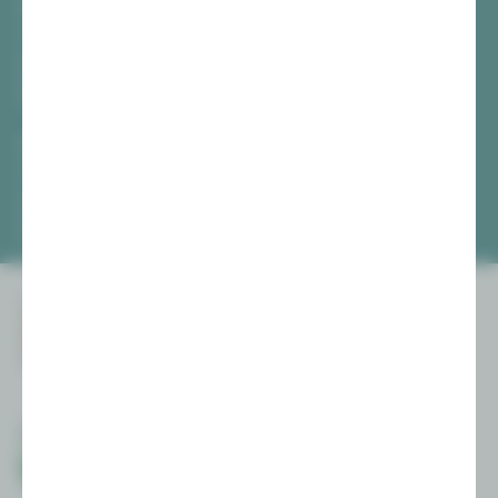
Vogtlandtheater Plauen
[03741] 2813-4847 / -4848
Di, Do + Fr 10–18 Uhr
Mi 10–15 Uhr
Sa 10–13 Uhr
Gewandhaus Zwickau
[0375] 27 411-4647 / -4648
Di, Do + Fr 10–18 Uhr
Mi 10–15 Uhr
Sa 10–13 Uhr