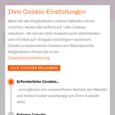
Presse
Unser Leitbild
SPIELPLAN
Blog
DE
Ihre Cookie-Einstellungen
Wenn Sie alle Möglichkeiten unserer Website nutzen
zurück
möchten, klicken Sie einfach auf »Alle Cookies
Ballett-Kalender ab
erlauben«. Sie können Ihre Auswahl auch einschränken
und mit Klick auf »Eingabe bestätigen« speichern.
Freitag erhältlich!
Details zu verwendeten Cookies und Widerspruchs-
15.Dezember 2025
Möglichkeiten finden Sie in der
Datenschutzerklärung
.
ALLE COOKIES ERLAUBEN
Erforderliche Cookies…
…ermöglichen den einwandfreien Betrieb der Website
und bleiben daher unabhängig von Ihrer Auswahl
aktiv.
Externe Inhalte…