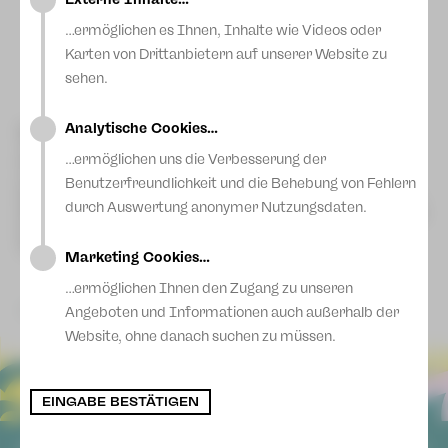
…ermöglichen es Ihnen, Inhalte wie Videos oder
Karten von Drittanbietern auf unserer Website zu
sehen.
Analytische Cookies…
Suchen Sie noch ein Last-Minute-Geschenk?
Unser
Theaterfotograf André Leischner hat einen Jahreskalender
…ermöglichen uns die Verbesserung der
für 2026 mit wunderschönen Fotos von Ballettaufführungen
von Ballettchef Sergei Vanaev zusammengestellt. Die
Benutzerfreundlichkeit und die Behebung von Fehlern
Kalender sind ab Freitag für 25 Euro in limitierter Auflage von
durch Auswertung anonymer Nutzungsdaten.
100 Stück an unseren Theaterkassen erhältlich. Mit dem Kauf
erhält man zusätzlich einen Rabatt von 10% auf ein
Theaterticket.
Marketing Cookies…
…ermöglichen Ihnen den Zugang zu unseren
zurück
Angeboten und Informationen auch außerhalb der
Website, ohne danach suchen zu müssen.
EINGABE BESTÄTIGEN