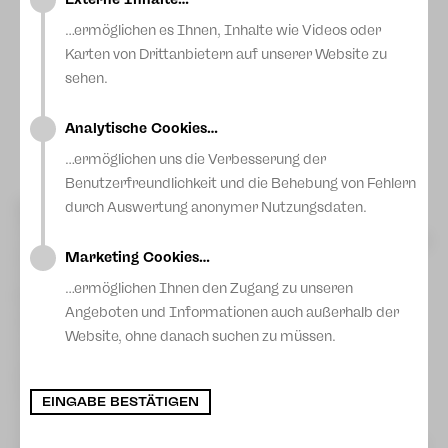
…ermöglichen es Ihnen, Inhalte wie Videos oder
Karten von Drittanbietern auf unserer Website zu
sehen.
Analytische Cookies…
…ermöglichen uns die Verbesserung der
Benutzerfreundlichkeit und die Behebung von Fehlern
Mit dem HutznTisch startet in dieser Woche die erste
durch Auswertung anonymer Nutzungsdaten.
öffentliche Veranstaltung des Projekts „Plauen. Zwickau.
Umgarnen.“ des Theaters Plauen-Zwickau. Das Vorhaben wird
Marketing Cookies…
bis 2029 von der Kulturstiftung des Bundes im Programm
LOKAL gefördert und lädt Menschen aus der Region ein,
…ermöglichen Ihnen den Zugang zu unseren
gemeinsam neue Begegnungsformate sowie soziokulturelle
und künstlerische Projekte zu entwickeln. Die künstlerische
Angeboten und Informationen auch außerhalb der
Projektleitung hat seit Herbst 2025 Anna Menzel inne.
Website, ohne danach suchen zu müssen.
Die Idee hinter „Umgarnen“: Theater entsteht nicht nur auf
der Bühne, sondern im Austausch mit den Menschen vor Ort.
Mitmachen können viele – Menschen aus dem Handwerk,
Sportvereine, Feuerwehren, Schulen, Strickstammtische
EINGABE BESTÄTIGEN
oder auch der Dönerladen an der Ecke. Gemeinsam werden
Ideen entwickelt, aus denen konkrete Projekte für Plauen,
Zwickau und das Umland entstehen. So ist für die kommende