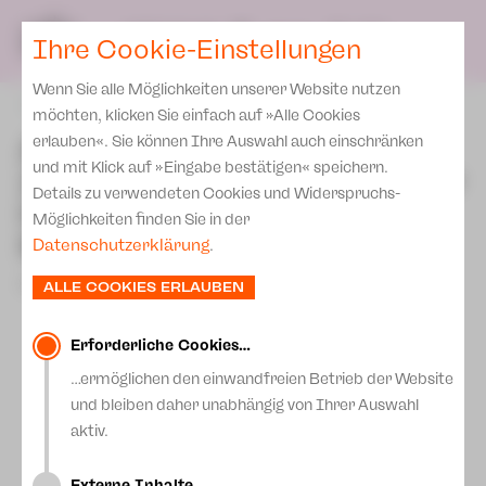
Presse
Unser Leitbild
SPIELPLAN
Blog
DE
Ihre Cookie-Einstellungen
Wenn Sie alle Möglichkeiten unserer Website nutzen
zurück
möchten, klicken Sie einfach auf »Alle Cookies
Auftakt für „Plauen.
erlauben«. Sie können Ihre Auswahl auch einschränken
und mit Klick auf »Eingabe bestätigen« speichern.
Zwickau. Umgarnen.“ – Der
Details zu verwendeten Cookies und Widerspruchs-
HutznTisch bringt
Möglichkeiten finden Sie in der
Menschen zusammen
Datenschutzerklärung
.
17.März 2026
ALLE COOKIES ERLAUBEN
Erforderliche Cookies…
…ermöglichen den einwandfreien Betrieb der Website
und bleiben daher unabhängig von Ihrer Auswahl
aktiv.
Externe Inhalte…