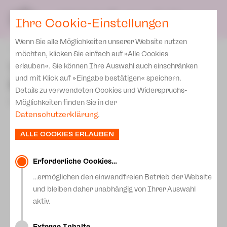
Presse
Unser Leitbild
SPIELPLAN
Blog
DE
Ihre Cookie-Einstellungen
Wenn Sie alle Möglichkeiten unserer Website nutzen
zurück
möchten, klicken Sie einfach auf »Alle Cookies
Theater stellt neue
erlauben«. Sie können Ihre Auswahl auch einschränken
und mit Klick auf »Eingabe bestätigen« speichern.
Spielzeit vor
Details zu verwendeten Cookies und Widerspruchs-
07.April 2026
Möglichkeiten finden Sie in der
Datenschutzerklärung
.
ALLE COOKIES ERLAUBEN
Erforderliche Cookies…
…ermöglichen den einwandfreien Betrieb der Website
und bleiben daher unabhängig von Ihrer Auswahl
aktiv.
Externe Inhalte…