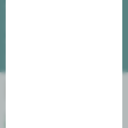
Vogtlandtheater Plauen
[03741] 2813-4847 / -4848
Di, Do + Fr 10–18 Uhr
Mi 10–15 Uhr
Sa 10–13 Uhr
Gewandhaus Zwickau
[0375] 27 411-4647 / -4648
Di, Do + Fr 10–18 Uhr
Mi 10–15 Uhr
Sa 10–13 Uhr