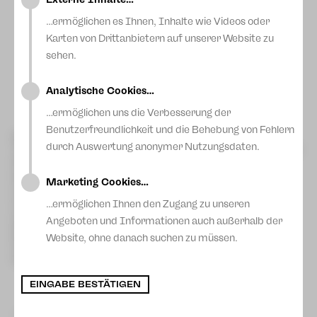
…ermöglichen es Ihnen, Inhalte wie Videos oder
Karten von Drittanbietern auf unserer Website zu
v. li.na.re: Sergei Vanaev (Ballettdirektor), Christina
Schmidt (Chefdramaturgin), Dirk Löschner
sehen.
(Generalintendant), Sandra Kaiser (Geschäftsführerin),
Ulrike Sorge (Leiterin JUPZ!), Leo Siberski (GMD)
Foto: Carolin Eschenbrenner
Analytische Cookies…
…ermöglichen uns die Verbesserung der
Benutzerfreundlichkeit und die Behebung von Fehlern
Bei Pressekonferenzen in Plauen und in Zwickau stellte das
durch Auswertung anonymer Nutzungsdaten.
Theater Plauen-Zwickau heute die neue Spielzeit 2026/ 27 vor.
Sie steht unter dem Motto
„GANZ. SCHÖN. MUTIG.“
– ein
programmatischer Leitgedanke, der sich durch alle Sparten
Marketing Cookies…
zieht und den Fokus auf künstlerische Entschlossenheit,
emotionale Intensität und gesellschaftliche Relevanz legt.
…ermöglichen Ihnen den Zugang zu unseren
In der kommenden Saison wird es 26 Premieren und 10
Angeboten und Informationen auch außerhalb der
Wiederaufnahmen der Sparten Musiktheater, Schauspiel,
Ballett und JUPZ! geben sowie zahlreiche Konzerte und
Website, ohne danach suchen zu müssen.
Sonderveranstaltungen.
hier
Eine Übersicht über den Spielplan 2026/ 27 finden Sie
.
EINGABE BESTÄTIGEN
zurück