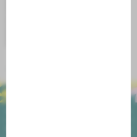
hervorgehoben wurden das Zusammenspiel von Bühne,
Kostüm und Puppenspiel sowie die konsequente Besetzung
mit einem rein weiblichen Ensemble, die neue Perspektiven
auf Macht, Geschlecht und historische Stoffe eröffnet.
In der Titelrolle beeindruckte Claudia Lüftenegger mit einer
vielschichtigen Darstellung, die gleichermaßen Nähe und
Distanz erzeugt.
Der Preis ist mit 5000 Euro dotiert. Ein großartiger Erfolg für
das gesamte Ensemble und das Theater!
zurück
ALLGEMEIN
AGB
SOCIAL MEDIA
Datenschutz