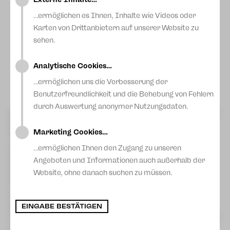
…ermöglichen es Ihnen, Inhalte wie Videos oder
Karten von Drittanbietern auf unserer Website zu
sehen.
Analytische Cookies…
Foto: Pawel Sosnowski
…ermöglichen uns die Verbesserung der
Benutzerfreundlichkeit und die Behebung von Fehlern
durch Auswertung anonymer Nutzungsdaten.
Große Freude am Theater Plauen-Zwickau: Beim diesjährigen
Sächsischen Theatertreffen wurde unser Haus am heutigen
Sonntag in Görlitz mit dem Preis des 13. Sächsischen
Marketing Cookies…
Theatertreffens 2026 ausgezeichnet. Geehrt wurde die
Inszenierung „Richard III“ von William Shakespeare in der
…ermöglichen Ihnen den Zugang zu unseren
Regie von Dirk Löschner, die Jury und Publikum
Angeboten und Informationen auch außerhalb der
gleichermaßen begeisterte. Generalintendant Dirk Löschner
Website, ohne danach suchen zu müssen.
und Bühnen- und Kostümbildnerin Ella Späte nahmen den
Preis von der Jury entgegen, die sich aus Theaterfreunden
zusammensetzte, die von den teilnehmenden Theatern
entsandt wurden.
EINGABE BESTÄTIGEN
Die Jury würdigte die Produktion als „herausragende
Umsetzung, die durch ihre ästhetische Kraft, innovative Mittel
und große darstellerische Präzision überzeugt“. Besonders