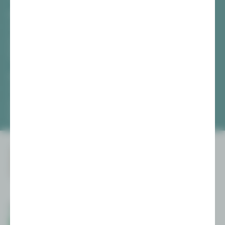
Vogtlandtheater Plauen
[03741] 2813-4847 / -4848
Di, Do + Fr 10–18 Uhr
Mi 10–15 Uhr
Sa 10–13 Uhr
Gewandhaus Zwickau
[0375] 27 411-4647 / -4648
Di, Do + Fr 10–18 Uhr
Mi 10–15 Uhr
Sa 10–13 Uhr