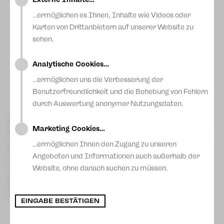
…ermöglichen es Ihnen, Inhalte wie Videos oder
Karten von Drittanbietern auf unserer Website zu
sehen.
Sarah Bonitz, Luise Curtius, Claudia Lüftenegger, Fatma
Analytische Cookies…
Aydemir, Joshua Dahmen, Sophie Hess, Hanif Idris,
Mikko Will
…ermöglichen uns die Verbesserung der
Foto: Tamo Gvenetadze
Benutzerfreundlichkeit und die Behebung von Fehlern
durch Auswertung anonymer Nutzungsdaten.
Zur gestrigen Vorstellung ihres Theaterstücks "Doktormutter
Faust" durften wir die Autorin Fatma Aydemir im Zwickauer
Marketing Cookies…
Gewandhaus begrüßen. Im Anschluss an die Vorstellung gab
…ermöglichen Ihnen den Zugang zu unseren
es ein Nachgespräch mit ihr und dem Ensemble, in dem auf
Fragen des interessierten Publikums geantwortet wurde. So
Angeboten und Informationen auch außerhalb der
erfuhr man unter anderem, dass Fatma Aydemir das
Website, ohne danach suchen zu müssen.
Theaterstück als Auftragswerk für das Theater Essen
geschrieben hat und dass das Theater Plauen-Zwickau erst
das zweite Theater ist, an dem die Faust-Überschreibung
gespielt wird.
EINGABE BESTÄTIGEN