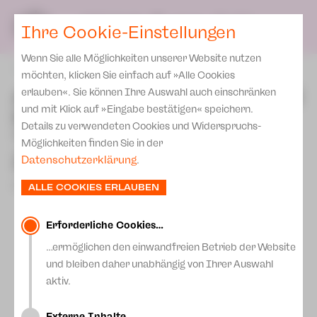
Presse
Unser Leitbild
SPIELPLAN
Blog
DE
Ihre Cookie-Einstellungen
Wenn Sie alle Möglichkeiten unserer Website nutzen
zurück
möchten, klicken Sie einfach auf »Alle Cookies
Autorin Fatma Aydemir bei
erlauben«. Sie können Ihre Auswahl auch einschränken
und mit Klick auf »Eingabe bestätigen« speichern.
Nachgespräch zu
Details zu verwendeten Cookies und Widerspruchs-
"Doktormutter Faust" in
Möglichkeiten finden Sie in der
Zwickau
Datenschutzerklärung
.
19.Mai 2026
ALLE COOKIES ERLAUBEN
Erforderliche Cookies…
…ermöglichen den einwandfreien Betrieb der Website
und bleiben daher unabhängig von Ihrer Auswahl
aktiv.
Externe Inhalte…