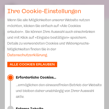
Presse
Unser Leitbild
SPIELPLAN
Blog
DE
Ihre Cookie-Einstellungen
Wenn Sie alle Möglichkeiten unserer Website nutzen
zurück
möchten, klicken Sie einfach auf »Alle Cookies
Stefan Neubert wird
erlauben«. Sie können Ihre Auswahl auch einschränken
und mit Klick auf »Eingabe bestätigen« speichern.
neuer
Details zu verwendeten Cookies und Widerspruchs-
Generalmusikdirektor
Möglichkeiten finden Sie in der
Datenschutzerklärung
.
26.Mai 2026
ALLE COOKIES ERLAUBEN
Erforderliche Cookies…
…ermöglichen den einwandfreien Betrieb der Website
und bleiben daher unabhängig von Ihrer Auswahl
aktiv.
Externe Inhalte…