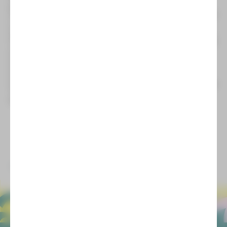
Mit der Entscheidung für Stefan Neubert setzt das Theater
Plauen-Zwickau auf eine künstlerisch profilierte Persönlichkeit
mit großer Opern- und Konzerterfahrung. „Wir gewinnen mit
Herrn Neubert einen hervorragenden Musiker und Dirigenten
für die musikalische Leitung unseres Theaters und Orchesters
und darüber hinaus einen Kollegen, der mit Empathie, gutem
Augenmaß und gestalterischer Kraft die vor uns stehenden
Herausforderungen annimmt. Ich freue mich auf die
Zusammenarbeit“, so Generalintendant Dirk Löschner.
Aufgrund der aktuellen Laufzeit des Grundlagenvertrages des
Theaters Plauen-Zwickau bis Ende 2028 erhält Stefan
Neubert zunächst einen Vertrag für zwei Spielzeiten.
zurück