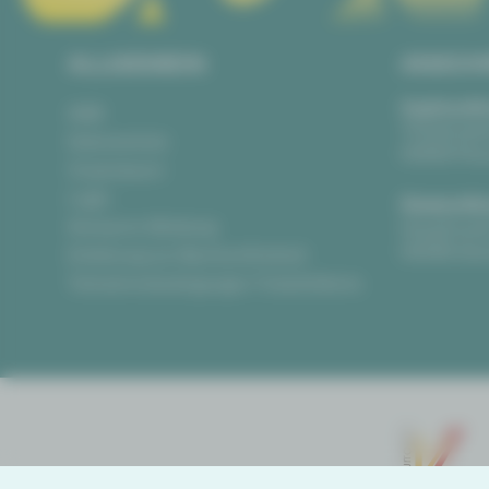
ALLGEMEIN
ANSCH
Vogtlandth
AGB
Theaterpla
Datenschutz
08523 Pla
Impressum
Login
Gewandha
Anonyme Meldung
Hauptmark
08056 Zwi
Erklärung zur Barrierefreiheit
Teilnahmebedingungen Ticketlotterie