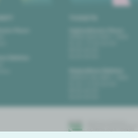
RIFT
TICKETS
eater Plauen
Vogtlandtheater Plauen
tz
[03741] 2813-4847 / -4848
uen
Di, Do + Fr 10–18 Uhr
Mi 10–15 Uhr
Sa 10–13 Uhr
us Zwickau
t
Gewandhaus Zwickau
ckau
[0375] 27 411-4647 / -4648
Di, Do + Fr 10–18 Uhr
Mi 10–15 Uhr
Sa 10–13 Uhr