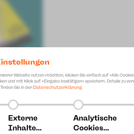
instellungen
unserer Website nutzen möchten, klicken Sie einfach auf »Alle Cookie
ken und mit Klick auf »Eingabe bestätigen« speichern. Details zu v
Datenschutzerklärung
finden Sie in der
.
ruck ist! Pünktlich zu unseren Open-Air-Premieren wird es da
erladen.
hältlich sein. Zum Download findet ihr es
hier
.
Externe
Analytische
e gibt es auf der Seite:
https://www.theater-plauen-zwickau
Inhalte…
Cookies…