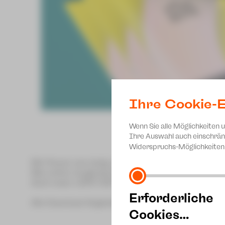
Ihre Cookie-E
Wenn Sie alle Möglichkeiten 
Ihre Auswahl auch einschrän
Widerspruchs-Möglichkeiten 
Wir freuen uns riesig, dass unser Spielzeitheft im D
Wer schon neugierig ist, kann sich das Heft
hier
runt
Auch unser JUPZ! Heft ist im Druck und wird bald er
Erforderliche
Alle Download-Angebote, wie z. B. unsere Monatsplän
Cookies…