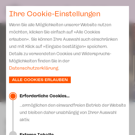
Spielplan
Ensemble
Team
SPIELPLAN
DE
Ihre Cookie-Einstellungen
Philharmonische Konzerte
KARTEN & SERVICE
Aktuelles
Spielstätten Plauen
Philharmonic Plus
Wenn Sie alle Möglichkeiten unserer Website nutzen
JUPZ! Campus
Karten
Spielstätten Zwickau
möchten, klicken Sie einfach auf »Alle Cookies
Kinderkonzerte
Preise 2026/ 27
erlauben«. Sie können Ihre Auswahl auch einschränken
Kontakte
Mobile Schulkonzerte
und mit Klick auf »Eingabe bestätigen« speichern.
Abonnement 2026 /27
Fördervereine
Details zu verwendeten Cookies und Widerspruchs-
Sonderkonzerte
Zusatz-Service
Möglichkeiten finden Sie in der
Freunde & Förderer
Kirchenkonzerte
Datenschutzerklärung
.
Spenden
Institutionelle Förderung
Ensemble
ALLE COOKIES ERLAUBEN
Aktuelles
Jobs
Downloads
Mitmachen
Erforderliche Cookies…
Newsletter
…ermöglichen den einwandfreien Betrieb der Website
Theaterspiel
zurück
und bleiben daher unabhängig von Ihrer Auswahl
Merchandise
Erklärung Die Vielen
Spitzenfestgala 2026: In
aktiv.
Presse
80 Takten um die Welt
Unser Leitbild
Externe Inhalte…