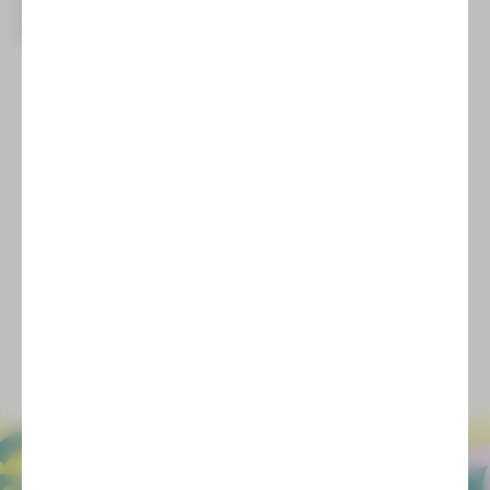
[0375] 27 411-4647/-4648
Kartentelefon
service-zwickau@theater-plauen-zwickau.de
E-Mail
©André Leischner