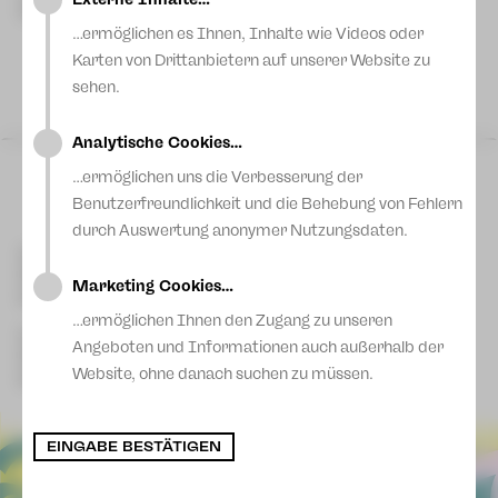
Blog
Steffi Liedtke
Künstlerische Leitung
…ermöglichen es Ihnen, Inhalte wie Videos oder
Karten von Drittanbietern auf unserer Website zu
sehen.
Analytische Cookies…
Sa 06 Jun
|
16:00 Uhr
…ermöglichen uns die Verbesserung der
Premiere
Benutzerfreundlichkeit und die Behebung von Fehlern
Kleine Bühne
durch Auswertung anonymer Nutzungsdaten.
Plauen
Kontakt Plauen
[03741] 2813-4847/-4848
Kartentelefon
Marketing Cookies…
service-plauen@theater-plauen-zwickau.de
E-Mail
So 07 Jun
|
16:00 Uhr
…ermöglichen Ihnen den Zugang zu unseren
Kleine Bühne
Kontakt Zwickau
Plauen
Angeboten und Informationen auch außerhalb der
[0375] 27 411-4647/-4648
Kartentelefon
Website, ohne danach suchen zu müssen.
service-zwickau@theater-plauen-zwickau.de
E-Mail
Mo 08 Jun
|
15:00 Uhr
Kleine Bühne
EINGABE BESTÄTIGEN
Plauen