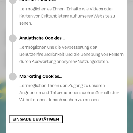
Blog
Sa 13 Jun
|
17:00 Uhr
Vogtlandtheater
…ermöglichen es Ihnen, Inhalte wie Videos oder
Plauen
Karten von Drittanbietern auf unserer Website zu
sehen.
Kontakt Plauen
[03741] 2813-4847/-4848
Kartentelefon
Analytische Cookies…
service-plauen@theater-plauen-zwickau.de
E-Mail
…ermöglichen uns die Verbesserung der
Kontakt Zwickau
Benutzerfreundlichkeit und die Behebung von Fehlern
[0375] 27 411-4647/-4648
Kartentelefon
durch Auswertung anonymer Nutzungsdaten.
service-zwickau@theater-plauen-zwickau.de
E-Mail
Marketing Cookies…
…ermöglichen Ihnen den Zugang zu unseren
Angeboten und Informationen auch außerhalb der
Website, ohne danach suchen zu müssen.
ALLGEMEIN
EINGABE BESTÄTIGEN
AGB
SOCIAL MEDIA
Datenschutz