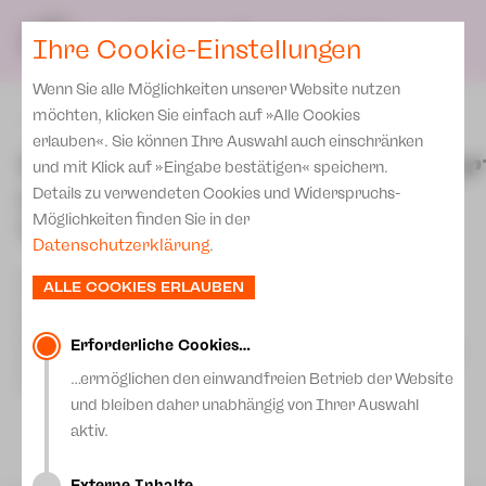
Spielplan
Ensemble
Team
SPIELPLAN
DE
Ihre Cookie-Einstellungen
Philharmonische Konzerte
KARTEN & SERVICE
Aktuelles
Spielstätten Plauen
Philharmonic Plus
Wenn Sie alle Möglichkeiten unserer Website nutzen
JUPZ! Campus
Karten
Spielstätten Zwickau
möchten, klicken Sie einfach auf »Alle Cookies
zurück
Kinderkonzerte
Preise 2026/ 27
erlauben«. Sie können Ihre Auswahl auch einschränken
Kontakte
Schuljahresabschlusskonzer
Mobile Schulkonzerte
und mit Klick auf »Eingabe bestätigen« speichern.
Abonnement 2026 /27
des
Fördervereine
Details zu verwendeten Cookies und Widerspruchs-
Sonderkonzerte
Zusatz-Service
Vogtlandkonservatoriums
Möglichkeiten finden Sie in der
Freunde & Förderer
Kirchenkonzerte
Datenschutzerklärung
.
Spenden
Institutionelle Förderung
Ensemble
Das Abschlusskonzert bildet kurz vor den Sommerferien
ALLE COOKIES ERLAUBEN
Aktuelles
nochmals einen Höhepunkt im Musikschuljahr. Schülerinnen
Jobs
und Schüler des Vogtlandkonservatoriums werden auch
Downloads
dieses Jahr mit einem abwechslungsreichen, kurzweiligen
Mitmachen
Erforderliche Cookies…
Konzertprogramm, gestaltet durch Beiträge verschiedenster
Ensembles und Solisten, Musik aus allen Genres zum Klingen
Newsletter
…ermöglichen den einwandfreien Betrieb der Website
Theaterspiel
bringen.
und bleiben daher unabhängig von Ihrer Auswahl
Merchandise
Erklärung Die Vielen
aktiv.
Presse
Unser Leitbild
Externe Inhalte…