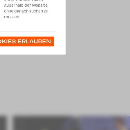
außerhalb der Website,
ohne danach suchen zu
müssen.
OKIES ERLAUBEN