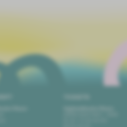
RIFT
TICKETS
eater Plauen
Vogtlandtheater Plauen
tz
[03741] 2813-4847 / -4848
uen
Di, Do + Fr 10–18 Uhr
Mi 10–15 Uhr