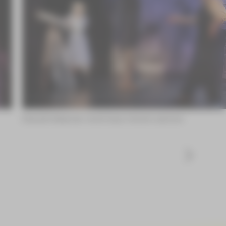
Elisabeth Birgmeier, André Gass ©André Leischner