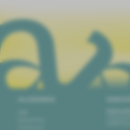
ALLGEMEIN
ANSCH
Vogtlandth
AGB
Theaterpla
Datenschutz
08523 Pla
Impressum