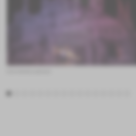
Emil ©André Leischner