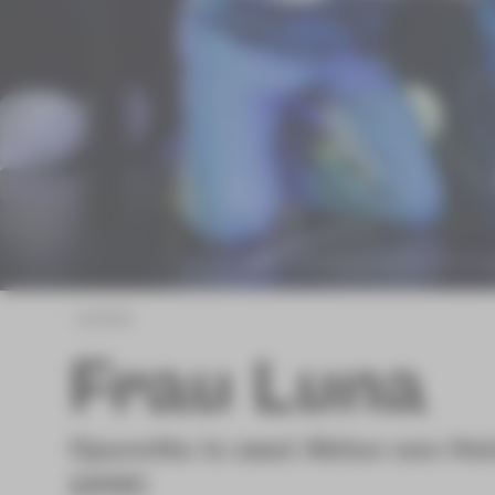
zurück
Frau Luna
Operette in zwei Akten von Hei
1946)