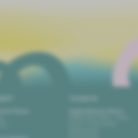
RIFT
TICKETS
eater Plauen
Vogtlandtheater Plauen
tz
[03741] 2813-4847 / -4848
uen
Di, Do + Fr 10–18 Uhr
Mi 10–15 Uhr
Sa 10–13 Uhr