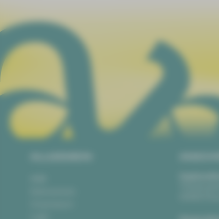
ALLGEMEIN
ANSCH
Vogtlandth
AGB
Theaterpla
Datenschutz
08523 Pla
Impressum
Login