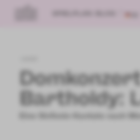
SPIELPLAN
BLOG
DE
zurück
Domkonzert 
Bartholdy: 
Eine Sinfonie-Kantate nach Wor