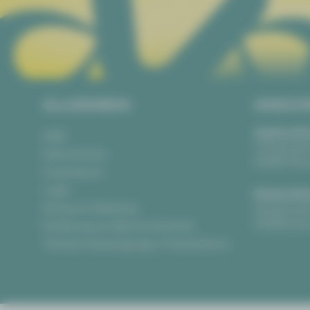
ALLGEMEIN
ANSCH
Vogtlandth
AGB
Theaterpla
Datenschutz
08523 Pla
Impressum
Login
Gewandha
Anonyme Meldung
Hauptmark
08056 Zwi
Erklärung zur Barrierefreiheit
Teilnahmebedingungen Ticketlotterie