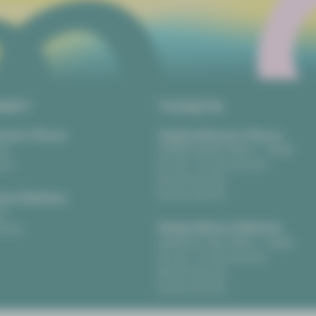
RIFT
TICKETS
eater Plauen
Vogtlandtheater Plauen
tz
[03741] 2813-4847 / -4848
uen
Di, Do + Fr 10–18 Uhr
Mi 10–15 Uhr
Sa 10–13 Uhr
us Zwickau
t
Gewandhaus Zwickau
ckau
[0375] 27 411-4647 / -4648
Di, Do + Fr 10–18 Uhr
Mi 10–15 Uhr
Sa 10–13 Uhr