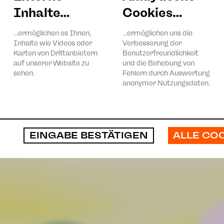
Domchor Zwickau; Clara-Schumann-Philharmoniker Pla
Inhalte…
Cookies…
Eine Veranstaltung der Stadtkirchgemeinde Zwickau
…ermöglichen es Ihnen,
…ermöglichen uns die
Inhalte wie Videos oder
Verbesserung der
Karten von Drittanbietern
Benutzerfreundlichkeit
auf unserer Website zu
und die Behebung von
sehen.
Fehlern durch Auswertung
anonymer Nutzungsdaten.
ALLE CO
EINGABE BESTÄTIGEN