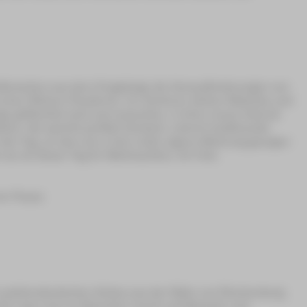
t Menschen aus dem Erzgebirge die Herausforderungen von
d einer fiktiven Pandemie. Im Zentrum stehen Maleeka und
ge geflüchtet sind und versuchen, in ihrer neuen Heimat
on. Sie spricht perfekt Deutsch, erlernt traditionelle
r den Tag, an dem sie in ihre erste eigene Wohnung gezogen
 sie ist dieser Tag ihr Weihnachten, ihr Fest.
ner Pause
es sudetendeutschen Arztes aus der Nähe von Reichenberg,
 oder was man so Sprechen nennt und Sprache und