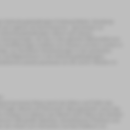
er Kulturhauptstadtregion Freiberg-Döbeln, Annaberg-
ft sich zugleich als Gemeinsames – gemeinsam an
r Kulturhauptstadtregion nähern sich diesem
nszenierungen, die alle in dem gleichen Bühnenbild zum
e Uraufführungen erzählen von Clowns und dem Lachen in
rge, von familiären Verstrickungen in den deutschen
 und Migrantinnen in der Kulturhauptstadtregion.
duktionen jeweils paarweise am 16. und 17. Oktober im
er
absurd-komische Reise durch die Höhen und Tiefen des
auf Tragik, Macht auf Ohnmacht. Was geschieht, wenn das
er Fantasie ein System der Macht wird? Wenn der Schüler
hmen? Mit großer Spiellust, akrobatischer Präzision und
n der der Clown zum Herrscher und das Publikum zur