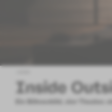
zurück
Inside Outs
Ein Bühnenbild, vier Theater, 