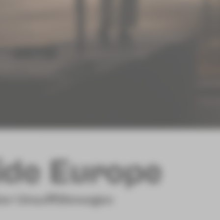
ide Europe
vier Uraufführungen