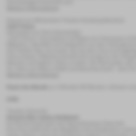
Schicksalsgemeinschaft wird.
Weitere Informationen
Eduard-von-Winterstein-Theater Annaberg-Buchholz
Call it Home
Schauspiel von Tamó Gvenetadze
„Call it Home“ thematisiert auf Basis von Interviews mi
Migration, Identität und Integration vor dem Hintergrun
ihre Töchter Sya und Junah, die aus dem Iran ins Erzgebir
Fuß zu fassen. Maleeka bemüht sich emsig um die Integrati
Bräuche und beginnt, diese zu lieben. Sie feiert jedes Jah
ist, indem sie Gäste einlädt und Neinerlaa kocht – denn für
Weitere Informationen
Dauer des Abends
ca. 2 Stunden 30 Minuten, inklusive ei
17.10.
Theater Chemnitz
Versuch über meinen Großvater
Ein Rechercheprojekt des Figurentheaters Chemnitz
Eine Frau stellt sich der Biografie ihres Großvaters, ein
heute Liberec. Auch der Großvater beginnt zu sprechen,