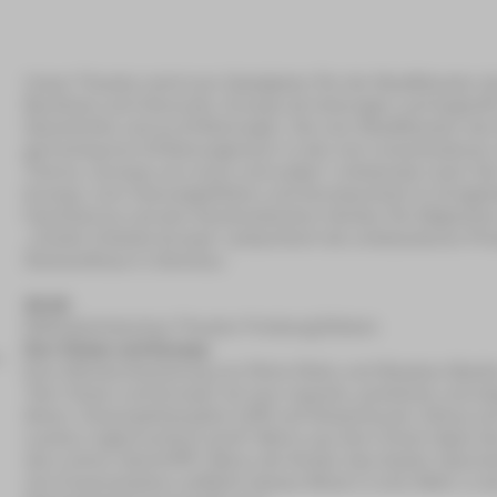
Unser Theater wird zum Gastgeber für die Stadttheater d
Buchholz und Chemnitz. Europa ist heterogen und begrei
Geschichte und an Erfahrungen. Die vier Stadttheater de
gemeinsamen Erfahrungsraum in den vier verschiedenen I
Thema „Europa von innen und außen“ entstanden sind. Di
Europa, vom Heimatgefühlen und Zerrissenheit im Erzgebi
Faschismus und den bürokratischen Hürden für Migranten
„Inside Outside Europe“ präsentiert die entstandenen Pro
Gewandhaus in Zwickau.
16.10.
Mittelsächsisches Theater Freiberg/Döbeln
Der Clown und Europa
Eine Stückentwicklung von Petra Ratiu und Stephan Besti
"Der Clown und Europa" ist eine rasante, poetische und 
Seins. Clownsphilosophie trifft auf Körperkunst, Zirkus 
Lachen reglementiert wird? Wenn aus dem freien Spiel d
den Lehrer übertrifft? Wenn die Kinder das Zepter überne
viel Improvisation entführt dieses Stück in eine Welt, i