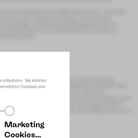
durch das Deutsche Reich 1938 führte er ein „normales“
n war kaum mehr zusammenzuhalten, was sich dem
 Krieg folgten Verhaftung, Gerichtsprozess und der
nd Auslassungen in den Geschichten ihrer Familie zu
schichte nähert.
n glückseliges Leben erhoffen sich auch zahlreiche
s erlauben«. Sie können
doch wirklich eine sichere und glückliche Zukunft? Das
erwendeten Cookies und
 Sachsen arbeitet, sich jedoch immer noch nicht
thusiastischen Georgier Erekle kennenlernt, prallen seine
sche Autorin und Regisseurin Tamó Gvenetadze fragt in
nach den bürokratischen Hürden, denen Migrant:innen im
Marketing
Cookies…