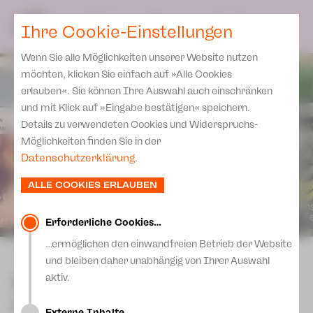
Spielplan
Ensemble
Team
SPIELPLAN
DE
Ihre Cookie-Einstellungen
Philharmonische Konzerte
KARTEN & SERVICE
Aktuelles
Spielstätten Plauen
Philharmonic Plus
Wenn Sie alle Möglichkeiten unserer Website nutzen
JUPZ! Campus
Karten
Spielstätten Zwickau
möchten, klicken Sie einfach auf »Alle Cookies
Kinderkonzerte
Preise 2026/ 27
erlauben«. Sie können Ihre Auswahl auch einschränken
Kontakte
Mobile Schulkonzerte
und mit Klick auf »Eingabe bestätigen« speichern.
Abonnement 2026 /27
Fördervereine
Details zu verwendeten Cookies und Widerspruchs-
Sonderkonzerte
Zusatz-Service
Möglichkeiten finden Sie in der
Freunde & Förderer
Kirchenkonzerte
Datenschutzerklärung
.
Spenden
Institutionelle Förderung
Ensemble
ALLE COOKIES ERLAUBEN
Aktuelles
Jobs
Downloads
Mitmachen
Erforderliche Cookies…
Newsletter
…ermöglichen den einwandfreien Betrieb der Website
Theaterspiel
zurück
und bleiben daher unabhängig von Ihrer Auswahl
Merchandise
Erklärung Die Vielen
Szenische Lesung: Bitte
aktiv.
Presse
wenden!
Unser Leitbild
Externe Inhalte…