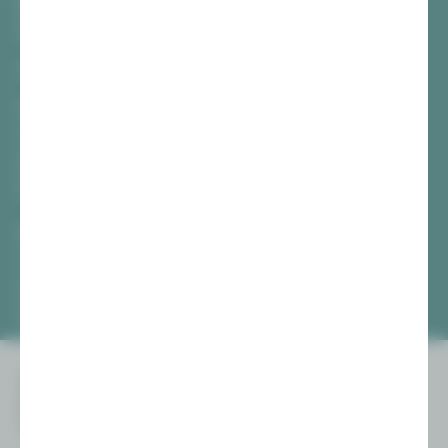
Gewandhaus Zwickau
Hauptmarkt
08056 Zwickau
TICKETS
Vogtlandtheater Plauen
[03741] 2813-4847 / -4848
Di, Do + Fr 10–18 Uhr
Mi 10–15 Uhr
Sa 10–13 Uhr
Gewandhaus Zwickau
[0375] 27 411-4647 / -4648
Di, Do + Fr 10–18 Uhr
Mi 10–15 Uhr
Sa 10–13 Uhr