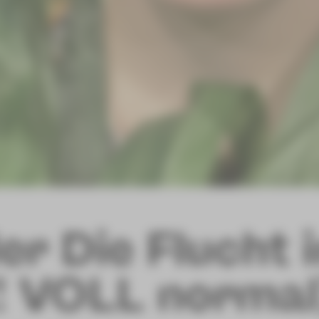
er Die Flucht 
! VOLL normal