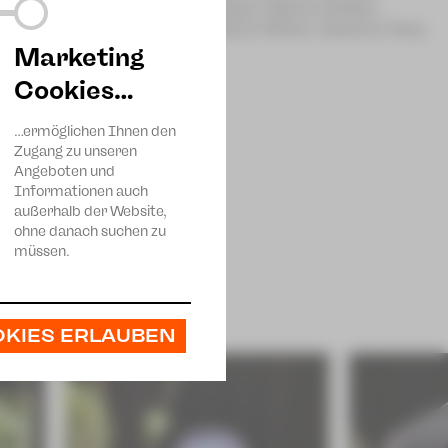
auh, Markus Pfeiffer, Martina Kaiser, Marvin Gröber,
epadi Gutsche, Steffi Berger, Steve Hübner, Susanne Harp,
Marketing
Cookies…
…ermöglichen Ihnen den
Zugang zu unseren
Angeboten und
Informationen auch
außerhalb der Website,
ohne danach suchen zu
müssen.
OKIES ERLAUBEN