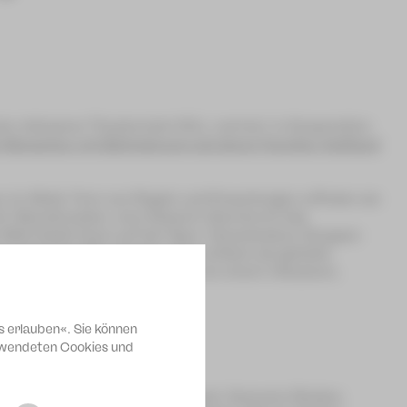
en inklusiven Theaterclub VOLL normal | in Kooperation
für Menschen mit Behinderung und deren Familien Vogtland
n im Wald. Fern von Regeln und Erwartungen erfinden sie
ehr-Brandmeister, eine Kaiserin übernimmt das
Welt bleibt ihnen auf der Spur: Verschiedene Gruppen
g, Arbeitskräfte, Kunden oder einfach als geliebte
 die ganze Familie – gespielt von einem inklusiven,
s erlauben«. Sie können
erwendeten Cookies und
ler, Daniela Voss, David Schilbach, Domenic Richter,