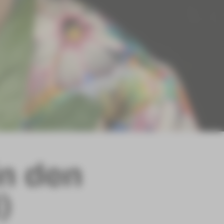
in den
)