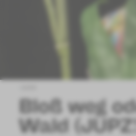
zurück
Bloß weg od
Wald (JUPZ