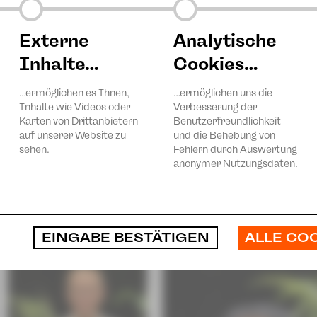
Elisabeth Persch, Frank Schaller, Harald Löffler, Mandy R
Nancy Semder, Penelope Knorr, Roy Voß, Sabrina Völkel, S
Sven König, Sylvia Voss, Tom Aukschun
Externe
Analytische
Inhalte…
Cookies…
Künstlerische Leitung
Steffi Liedtke
Assistenz
Käthe Ossig
Fachliche Unterstützung
Lydia Kettner
…ermöglichen es Ihnen,
…ermöglichen uns die
Inhalte wie Videos oder
Verbesserung der
Karten von Drittanbietern
Benutzerfreundlichkeit
auf unserer Website zu
und die Behebung von
sehen.
Fehlern durch Auswertung
anonymer Nutzungsdaten.
ALLE CO
EINGABE BESTÄTIGEN