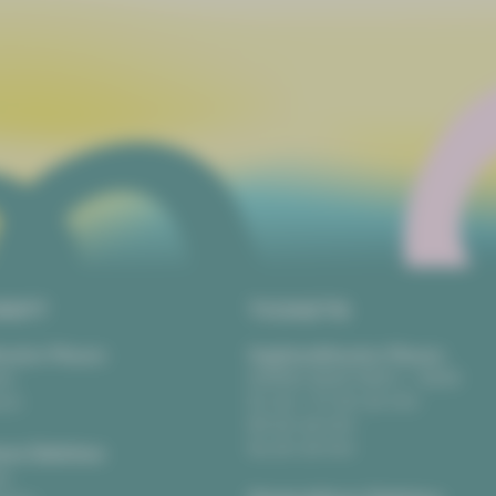
RIFT
TICKETS
eater Plauen
Vogtlandtheater Plauen
tz
[03741] 2813-4847 / -4848
uen
Di, Do + Fr 10–18 Uhr
Mi 10–15 Uhr
Sa 10–13 Uhr
us Zwickau
t