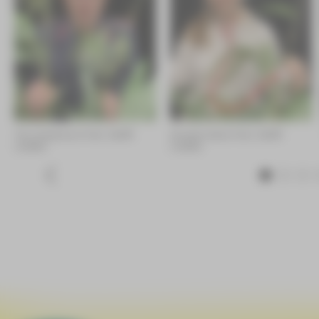
Tom Aukschun Foto: Steffi
Anneke Heine Foto: Steffi
Liedtke
Liedtke