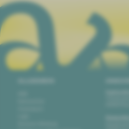
ALLGEMEIN
ANSCH
Vogtlandth
AGB
Theaterpla
Datenschutz
08523 Pla
Impressum
Login
Gewandha
Anonyme Meldung
Hauptmark