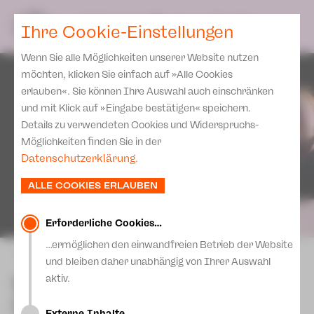
Spielplan
Ensemble
Team
SPIELPLAN
DE
Ihre Cookie-Einstellungen
Philharmonische Konzerte
KARTEN & SERVICE
Aktuelles
Spielstätten Plauen
Philharmonic Plus
Wenn Sie alle Möglichkeiten unserer Website nutzen
JUPZ! Campus
Karten
Spielstätten Zwickau
möchten, klicken Sie einfach auf »Alle Cookies
Kinderkonzerte
Preise 2026/ 27
erlauben«. Sie können Ihre Auswahl auch einschränken
Kontakte
Mobile Schulkonzerte
und mit Klick auf »Eingabe bestätigen« speichern.
Abonnement 2026 /27
Fördervereine
Details zu verwendeten Cookies und Widerspruchs-
Sonderkonzerte
Zusatz-Service
Möglichkeiten finden Sie in der
Freunde & Förderer
Kirchenkonzerte
Datenschutzerklärung
.
Spenden
Institutionelle Förderung
Ensemble
ALLE COOKIES ERLAUBEN
Aktuelles
Jobs
Downloads
Mitmachen
Erforderliche Cookies…
Newsletter
…ermöglichen den einwandfreien Betrieb der Website
Theaterspiel
zurück
und bleiben daher unabhängig von Ihrer Auswahl
Merchandise
Erklärung Die Vielen
Weglaufen werde ich nie -
aktiv.
Presse
Der Kampf des Felix
Unser Leitbild
Externe Inhalte…