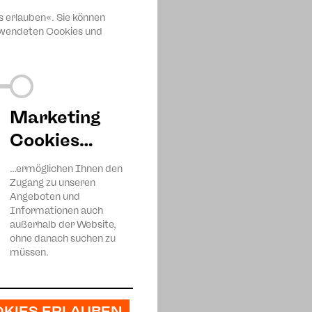
ab dieser Spielzeit. Lyrik,
s erlauben«. Sie können
d Erwin Schulhoff erklingt
erwendeten Cookies und
ugend zeigt sich eine
blumen blühen überall“ nicht
 der Welt. Es singt
 Kunst des chromatischen
Marketing
komponist Giuseppe Sarti
Cookies…
ntvollen Furiant - jenen
…ermöglichen Ihnen den
n Schauspielerin Ute Menzel,
Zugang zu unseren
Angeboten und
s Sigler (Violoncello),
Informationen auch
außerhalb der Website,
ohne danach suchen zu
müssen.
OKIES ERLAUBEN