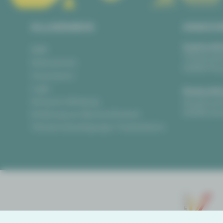
ALLGEMEIN
ANSCH
Vogtlandth
AGB
Theaterpla
Datenschutz
08523 Pla
Impressum
Login
Gewandha
Anonyme Meldung
Hauptmark
08056 Zwi
Erklärung zur Barrierefreiheit
Teilnahmebedingungen Ticketlotterie