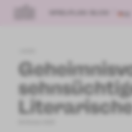
SPIELPLAN
BLOG
DE
zurück
Geheimnisvo
sehnsüchtig
Literarisc
25.Oktober 2023