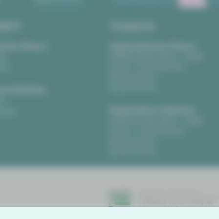
RIFT
TICKETS
eater Plauen
Vogtlandtheater Plauen
tz
[03741] 2813-4847 / -4848
uen
Di, Do + Fr 10–18 Uhr
Mi 10–15 Uhr
Sa 10–13 Uhr
us Zwickau
t
Gewandhaus Zwickau
ckau
[0375] 27 411-4647 / -4648
Di, Do + Fr 10–18 Uhr
Mi 10–15 Uhr
Sa 10–13 Uhr