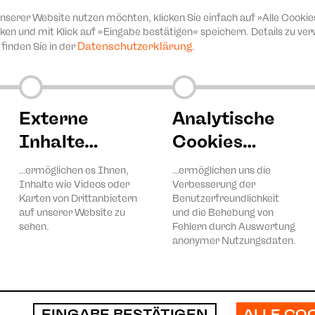
sentiert sich die Kammermusik des Theaters Plauen-Zwickau 
unserer Website nutzen möchten, klicken Sie einfach auf »Alle Cookie
sik von Wolfgang Amadeus Mozart, Alexander von Zemlinsky un
ken und mit Klick auf »Eingabe bestätigen« speichern. Details zu v
Datenschutzerklärung
finden Sie in der
.
m als Opernkomponist ein Begriff doch in den Werken seiner J
usik. So finden sich in seinem unvollendet gebliebenen „Mai
ucht, sondern auch das Begehren eines jungen Musikers nach
r bis zum Äußersten aus. Die langsame Einleitung treibt die
Externe
Analytische
 Extrem. Gestrenge italienische Zeitgenossen wie der Opern
Inhalte…
Cookies…
en Kontrabass mit der Flöte und der Viola in einen temperame
rne verwendete.
…ermöglichen es Ihnen,
…ermöglichen uns die
nisvoll, symbolhaft und hochmusikalisch ist, vorgetragen vo
Inhalte wie Videos oder
Verbesserung der
Karten von Drittanbietern
Benutzerfreundlichkeit
 Igor Michalski, Johannes Range (Viola), Nicolaus Köhler, Tobia
auf unserer Website zu
und die Behebung von
te)
sehen.
Fehlern durch Auswertung
anonymer Nutzungsdaten.
tfoyer, Zwickau
book und Instagram.
ALLE CO
EINGABE BESTÄTIGEN