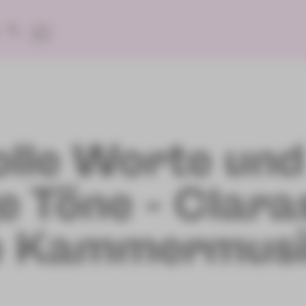
lle Worte und
e Töne - Clara
he Kammermus