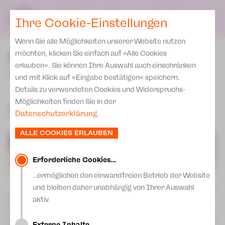
Spielplan
Team
SPIELPLAN
DE
Ihre Cookie-Einstellungen
Philharmonische Konzerte
KARTEN & SERVICE
Spielstätten Plauen
Philharmonic Plus
Wenn Sie alle Möglichkeiten unserer Website nutzen
Karten
Spielstätten Zwickau
PREMIEREN
möchten, klicken Sie einfach auf »Alle Cookies
Kinderkonzerte
Preise 2026/ 27
erlauben«. Sie können Ihre Auswahl auch einschränken
Kontakte
JUPZ!
Mobile Schulkonzerte
und mit Klick auf »Eingabe bestätigen« speichern.
Abonnement 2026 /27
Fördervereine
Details zu verwendeten Cookies und Widerspruchs-
Sonderkonzerte
Zusatz-Service
Möglichkeiten finden Sie in der
Freunde & Förderer
Spielzeit 2026 | 2027
Kirchenkonzerte
Datenschutzerklärung
.
Spenden
Institutionelle Förderung
Ensemble
ALLE COOKIES ERLAUBEN
Aktuelles
Jobs
Downloads
Mitmachen
Erforderliche Cookies…
Newsletter
…ermöglichen den einwandfreien Betrieb der Website
Theaterspiel
und bleiben daher unabhängig von Ihrer Auswahl
Merchandise
Erklärung Die Vielen
aktiv.
Alice im Wunderland
Leonce und Lena [14+]
Theaterstück nach Lewis Carroll
Presse
von Georg Büchner
Unser Leitbild
[8+]
Do | 10.09.26 | 18:00 Uhr | Plauen
Do | 20.08.26 | 10:00 Uhr | Plauen
Externe Inhalte…