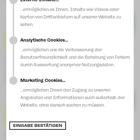
Fr | 09.04.27 | 18:00 Uhr |
Blog
Zwickau
…ermöglichen es Ihnen, Inhalte wie Videos oder
Karten von Drittanbietern auf unserer Website zu
sehen.
Analytische Cookies…
…ermöglichen uns die Verbesserung der
Hinter verzauberten Fenstern
WEHR DICH!
Benutzerfreundlichkeit und die Behebung von Fehlern
[6+]
Ein Stück für DICH und DEIN
durch Auswertung anonymer Nutzungsdaten.
von Cornelia Funke
Leben
Fr | 30.10.26 | 10:00 Uhr | Plauen
Do | 25.02.27 | 18:00 Uhr | Plauen
Do | 05.11.26 | 10:00 Uhr |
Do | 04.03.27 | 18:00 Uhr |
Marketing Cookies…
Zwickau
Zwickau
…ermöglichen Ihnen den Zugang zu unseren
Angeboten und Informationen auch außerhalb der
Website, ohne danach suchen zu müssen.
EINGABE BESTÄTIGEN
KI-Sandra – oder im Pferd von
Die rote Zora [8+]
Troja
Von John von Düffel