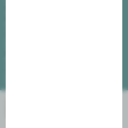
08056 Zwickau
TICKETS
Vogtlandtheater Plauen
[03741] 2813-4847 / -4848
Di, Do + Fr 10–18 Uhr
Mi 10–15 Uhr
Sa 10–13 Uhr
Gewandhaus Zwickau
[0375] 27 411-4647 / -4648
Di, Do + Fr 10–18 Uhr
Mi 10–15 Uhr
Sa 10–13 Uhr