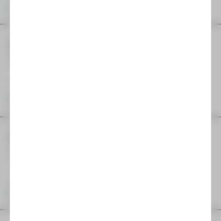
Karten
SA
29
August
| 19:00 Uhr
Der Graf von Monte Christo
Musical von Frank Wildhorn
Freilichtbühne
Im Anschluss "Meet & Greet"
Karten
SO
30
August
| 19:00 Uhr
Der Graf von Monte Christo
Musical von Frank Wildhorn
Freilichtbühne
Im Anschluss "Meet & Greet"
Karten