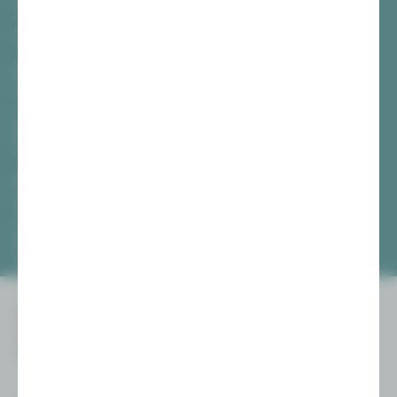
08056 Zwickau
TICKETS
Vogtlandtheater Plauen
[03741] 2813-4847 / -4848
Di, Do + Fr 10–18 Uhr
Mi 10–15 Uhr
Sa 10–13 Uhr
Gewandhaus Zwickau
[0375] 27 411-4647 / -4648
Di, Do + Fr 10–18 Uhr
Mi 10–15 Uhr
Sa 10–13 Uhr