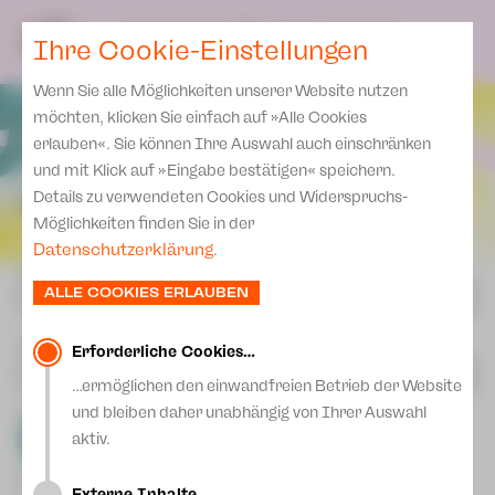
Spielplan
Ensemble
Team
SPIELPLAN
DE
Ihre Cookie-Einstellungen
Philharmonische Konzerte
KARTEN & SERVICE
Aktuelles
Spielstätten Plauen
Philharmonic Plus
Wenn Sie alle Möglichkeiten unserer Website nutzen
JUPZ! Campus
Karten
Spielstätten Zwickau
möchten, klicken Sie einfach auf »Alle Cookies
Kinderkonzerte
Preise 2026/ 27
erlauben«. Sie können Ihre Auswahl auch einschränken
Kontakte
Mobile Schulkonzerte
und mit Klick auf »Eingabe bestätigen« speichern.
Abonnement 2026 /27
Fördervereine
SPIELPLAN 2026 | 2027
Details zu verwendeten Cookies und Widerspruchs-
Sonderkonzerte
Zusatz-Service
Möglichkeiten finden Sie in der
Freunde & Förderer
Kirchenkonzerte
Datenschutzerklärung
.
Spenden
ORT
Institutionelle Förderung
Ensemble
ALLE COOKIES ERLAUBEN
Aktuelles
Jobs
Downloads
SPARTE
Mitmachen
Erforderliche Cookies…
Newsletter
…ermöglichen den einwandfreien Betrieb der Website
Theaterspiel
und bleiben daher unabhängig von Ihrer Auswahl
FORMAT
Merchandise
Erklärung Die Vielen
Alle
aktiv.
Premiere
Extra
Gastspiel
Presse
Unser Leitbild
Eintritt frei!
Open Air
Externe Inhalte…