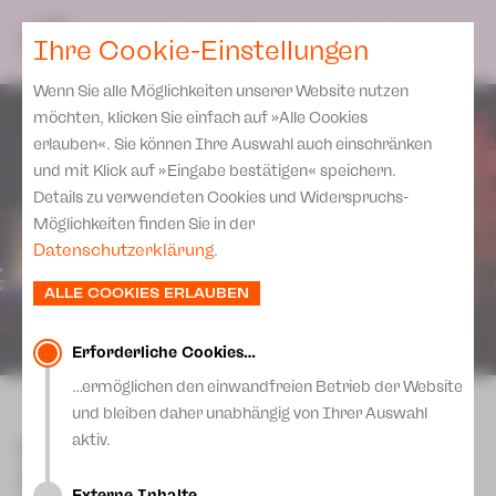
Spielplan
Ensemble
Team
SPIELPLAN
DE
Ihre Cookie-Einstellungen
Philharmonische Konzerte
KARTEN & SERVICE
Aktuelles
Spielstätten Plauen
Philharmonic Plus
Wenn Sie alle Möglichkeiten unserer Website nutzen
JUPZ! Campus
Karten
Spielstätten Zwickau
möchten, klicken Sie einfach auf »Alle Cookies
Kinderkonzerte
Preise 2026/ 27
erlauben«. Sie können Ihre Auswahl auch einschränken
Kontakte
Mobile Schulkonzerte
und mit Klick auf »Eingabe bestätigen« speichern.
Abonnement 2026 /27
Fördervereine
Details zu verwendeten Cookies und Widerspruchs-
Sonderkonzerte
Zusatz-Service
Möglichkeiten finden Sie in der
Freunde & Förderer
Kirchenkonzerte
Datenschutzerklärung
.
Spenden
Institutionelle Förderung
Ensemble
ALLE COOKIES ERLAUBEN
Aktuelles
Jobs
Downloads
Mitmachen
Erforderliche Cookies…
Newsletter
…ermöglichen den einwandfreien Betrieb der Website
Theaterspiel
zurück
und bleiben daher unabhängig von Ihrer Auswahl
Merchandise
Erklärung Die Vielen
Classics unter Sternen
aktiv.
Presse
2025
Unser Leitbild
Externe Inhalte…