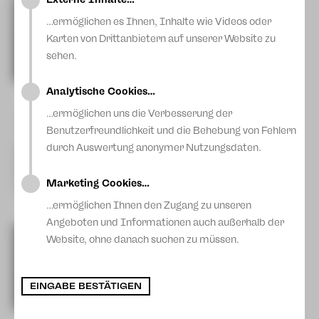
Blog
Horst Kupich
Operndirektor/stellv.
…ermöglichen es Ihnen, Inhalte wie Videos oder
Generalintendanten
Karten von Drittanbietern auf unserer Website zu
kupich@theater-pz.de
sehen.
Mehr Informationen
Analytische Cookies…
…ermöglichen uns die Verbesserung der
Leo Siberski
Generalmusikdirektor
Benutzerfreundlichkeit und die Behebung von Fehlern
siberski@theater-pz.de
durch Auswertung anonymer Nutzungsdaten.
Mehr Informationen
Marketing Cookies…
…ermöglichen Ihnen den Zugang zu unseren
Angeboten und Informationen auch außerhalb der
Sergei Vanaev
Website, ohne danach suchen zu müssen.
Ballettdirektor und Chefchoreograf
vanaev@theater-pz.de
Mehr Informationen
EINGABE BESTÄTIGEN