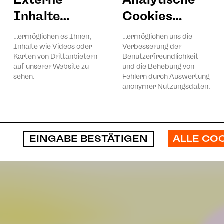
Inhalte…
Cookies…
ulissen
…ermöglichen es Ihnen,
…ermöglichen uns die
Inhalte wie Videos oder
Verbesserung der
Karten von Drittanbietern
Benutzerfreundlichkeit
ang
auf unserer Website zu
und die Behebung von
sehen.
Fehlern durch Auswertung
anonymer Nutzungsdaten.
sch
Josias Ray
ALLE CO
EINGABE BESTÄTIGEN
Stefano Neri
sic