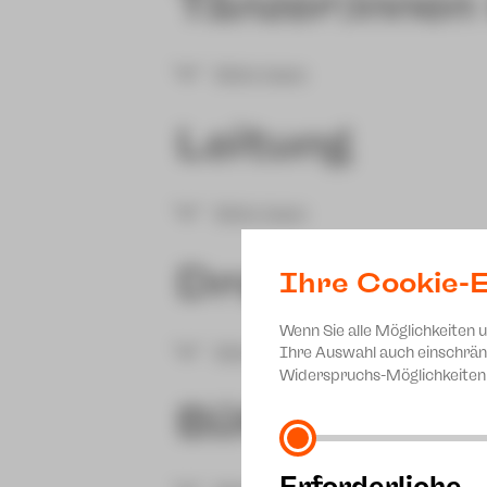
Tänzer:innen
Mehr lesen
Max Mustermann
Max Muster
Leitung
Max Mustermann
Max Muster
Mehr lesen
Max Mustermann
Max Muster
Dramaturgie
Ihre Cookie-E
Wenn Sie alle Möglichkeiten 
Ryan Aptomos
Sofia Borgo
Mehr lesen
Ihre Auswahl auch einschrän
Widerspruchs-Möglichkeiten 
Bühne / Kos
Erforderliche