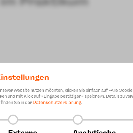
 im Praktikum
mann
Max Mustermann
mann
Max Mustermann
mann
instellungen
unserer Website nutzen möchten, klicken Sie einfach auf »Alle Cookie
Luca di Giorgio
ken und mit Klick auf »Eingabe bestätigen« speichern. Details zu v
Datenschutzerklärung
finden Sie in der
.
tüme
Externe
Analytische