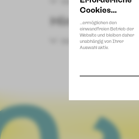
Mehr lesen
Gäste
Cookies…
Hinter den K
…ermöglichen den
einwandfreien Betrieb der
Website und bleiben daher
Sergei Vanaev
Wen-Hua Ch
Mehr lesen
unabhängig von Ihrer
Auswahl aktiv.
Christina Schmidt
Alexander Bu
Sofia Iseppato
Andrea Liotti
Johannes Bluth
Stephan Stani