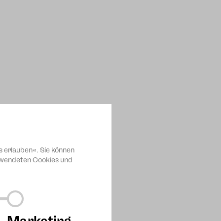
Max Mustermann
Max Mustermann
s erlauben«. Sie können
Mimori Hosokawa
erwendeten Cookies und
Marketing