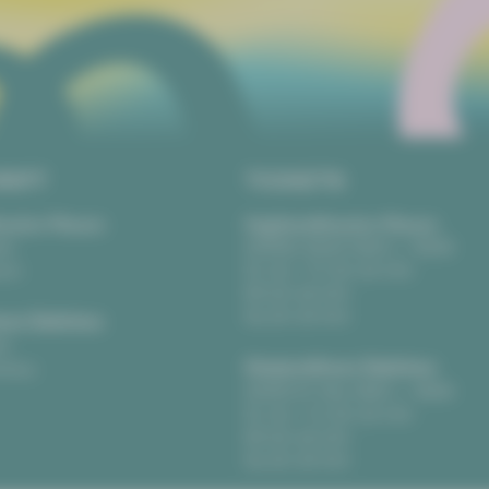
RIFT
TICKETS
eater Plauen
Vogtlandtheater Plauen
tz
[03741] 2813-4847 / -4848
uen
Di, Do + Fr 10–18 Uhr
Batista Vizcarra
Mi 10–15 Uhr
Sa 10–13 Uhr
us Zwickau
t
Gewandhaus Zwickau
ckau
[0375] 27 411-4647 / -4648
Di, Do + Fr 10–18 Uhr
Mi 10–15 Uhr
Sa 10–13 Uhr