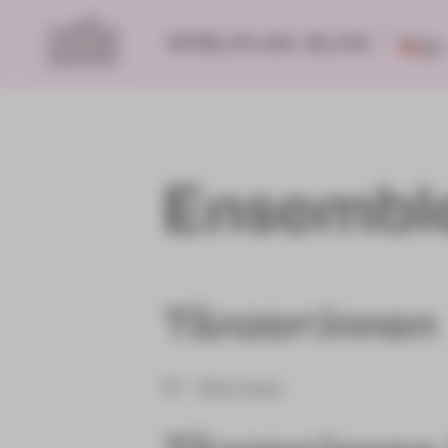
SPIELPLAN
BLOG
DE
Ensembl
Tänzer:innen
Mehr lesen