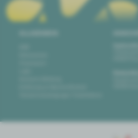
ALLGEMEIN
ANSCH
Vogtlandth
AGB
Theaterpla
Datenschutz
08523 Pla
Impressum
Login
Gewandha
Anonyme Meldung
Hauptmark
08056 Zwi
Erklärung zur Barrierefreiheit
Teilnahmebedingungen Ticketlotterie