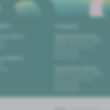
RIFT
TICKETS
eater Plauen
Vogtlandtheater Plauen
tz
[03741] 2813-4847 / -4848
uen
Di, Do + Fr 10–18 Uhr
Mi 10–15 Uhr
Sa 10–13 Uhr
us Zwickau
t
Gewandhaus Zwickau
ckau
[0375] 27 411-4647 / -4648
Di, Do + Fr 10–18 Uhr
Mi 10–15 Uhr
Sa 10–13 Uhr