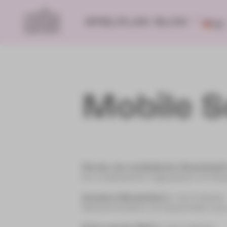
SPIELPLAN
BLOG
DE
Mobile S
Piccolo, der musikalische Uhrenkobold
Ein musikalischer Tagesablauf mit Mu
Amadeus Wunderkind
[1. bis 6. Klasse]
Mozarts Kindheit mit Ausschnitten au