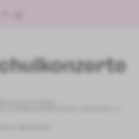
chulkonzerte
[Vorschule bis 4. Klasse]
sik von Wolfgang Amadeus Mozart, Joseph Haydn u. a.
s seinen Jugendwerken