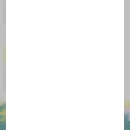
Musical von Andrew Lloyd
und Julia
Webber
Tragedia lirica von Vincenzo
Fr | 27.11.26 | 19:30 Uhr |
Bellini
Zwickau
So | 21.03.27 | 18:00 Uhr |
Sa | 01.05.27 | 19:30 Uhr | Plauen
Zwickau
West Side Story
Musical von Leonard Bernstein
Fr | 25.06.27 | 20:00 Uhr | Plauen
Fr | 27.08.27 | 19:00 Uhr |
Zwickau
ALLGEMEIN