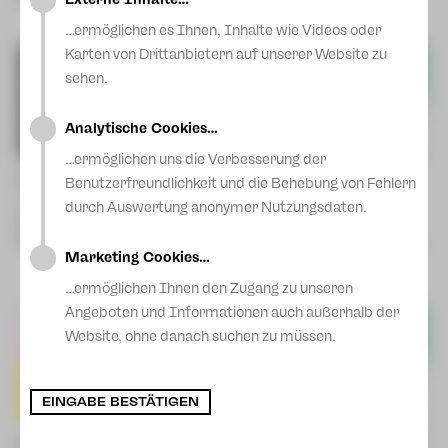
Fr | 08.01.27 | 19:30 Uhr |
Blog
Zwickau
…ermöglichen es Ihnen, Inhalte wie Videos oder
Karten von Drittanbietern auf unserer Website zu
sehen.
Analytische Cookies…
…ermöglichen uns die Verbesserung der
Die Zauberflöte
Die Geschichte von Hänsel und
Benutzerfreundlichkeit und die Behebung von Fehlern
Oper von Wolfgang Amadeus
Gretel
durch Auswertung anonymer Nutzungsdaten.
Mozart
Nach der Oper von Engelbert
So | 18.10.26 | 18:00 Uhr |
Humperdinck
Zwickau
Mi | 11.11.26 | 10:00 Uhr | Plauen
Marketing Cookies…
So | 13.12.26 | 15:00 Uhr |
Zwickau
…ermöglichen Ihnen den Zugang zu unseren
Angeboten und Informationen auch außerhalb der
Website, ohne danach suchen zu müssen.
EINGABE BESTÄTIGEN
Evita
I Capuleti e i Montecchi – Romeo