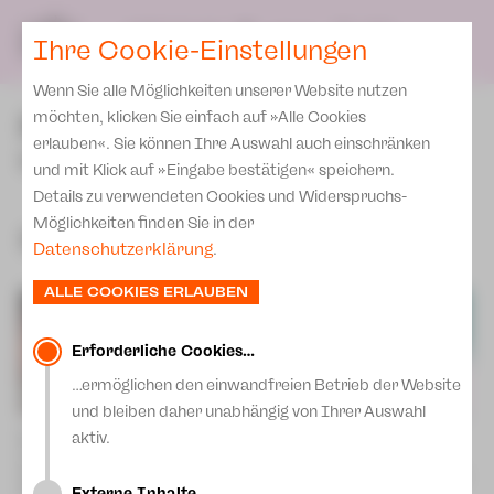
Spielplan
Ensemble
Team
SPIELPLAN
DE
Ihre Cookie-Einstellungen
Philharmonische Konzerte
KARTEN & SERVICE
Aktuelles
Spielstätten Plauen
Philharmonic Plus
Wenn Sie alle Möglichkeiten unserer Website nutzen
JUPZ! Campus
Karten
Spielstätten Zwickau
PREMIEREN
möchten, klicken Sie einfach auf »Alle Cookies
Kinderkonzerte
Preise 2026/ 27
erlauben«. Sie können Ihre Auswahl auch einschränken
Kontakte
Musiktheater
Mobile Schulkonzerte
und mit Klick auf »Eingabe bestätigen« speichern.
Abonnement 2026 /27
Fördervereine
Details zu verwendeten Cookies und Widerspruchs-
Sonderkonzerte
Zusatz-Service
Möglichkeiten finden Sie in der
Freunde & Förderer
Spielzeit 2026 | 2027
Kirchenkonzerte
Datenschutzerklärung
.
Spenden
Institutionelle Förderung
Ensemble
ALLE COOKIES ERLAUBEN
Aktuelles
Jobs
Downloads
Mitmachen
Erforderliche Cookies…
Newsletter
…ermöglichen den einwandfreien Betrieb der Website
Theaterspiel
und bleiben daher unabhängig von Ihrer Auswahl
Merchandise
Erklärung Die Vielen
aktiv.
Der Graf von Monte Christo
Fidelio
Musical von Frank Wildhorn
Presse
Oper von Ludwig van Beethoven
Unser Leitbild
Fr | 28.08.26 | 19:00 Uhr |
Sa | 03.10.26 | 19:30 Uhr | Plauen
Zwickau
Externe Inhalte…