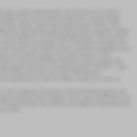
zlich ganz andere Geschichten. So wie Hanna und Greta.
rwürdigen Flure des Theaters schleichen und sich Dinge
beiden: Danke, reicht. Also biegen sie ab. Falsch. Oder
ig nach »Hier passiert garantiert nichts« aussieht, treffen
ine Souffleurin. Und sie stellt gleich klar: Ohne sie läuft
n Texte, Hexen verhaspeln sich, und Kinder verlaufen sich
tin des Chaos. Kaum haben Hanna und Greta begriffen, dass
es zu tun haben, geraten sie mitten hinein in eine
nnen: Hänsel und Gretel! Plötzlich ist da ein Wald, der
 ganz genau weiß, wie man Applaus backt. Geführt – oder
 die beiden eine Oper von innen. Mit falschen
man manchmal nur eine Tür öffnen muss, um mitten in
In einer Fassung mit Klavier rückt die Handlung ganz nah
 Figuren Hänsel, Gretel, Mutter, Hexe sowie Sandmann und
 Theatererlebnis, das Gefühle wie Angst und Geborgenheit
ar macht.