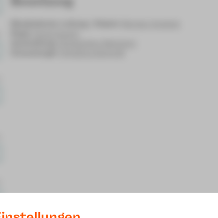
Besetzung
Musikalische Leitung / Klavier
Morgan Hunkele
Regie
Horst Kupich
Ausstattung
Christopher Melching
Dramaturgie
Christina Schmidt
instellungen