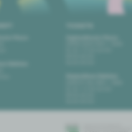
RIFT
TICKETS
eater Plauen
Vogtlandtheater Plauen
tz
[03741] 2813-4847 / -4848
uen
Di, Do + Fr 10–18 Uhr
Mi 10–15 Uhr
Sa 10–13 Uhr
us Zwickau
t
Gewandhaus Zwickau
ckau
[0375] 27 411-4647 / -4648
Di, Do + Fr 10–18 Uhr
Mi 10–15 Uhr
Sa 10–13 Uhr