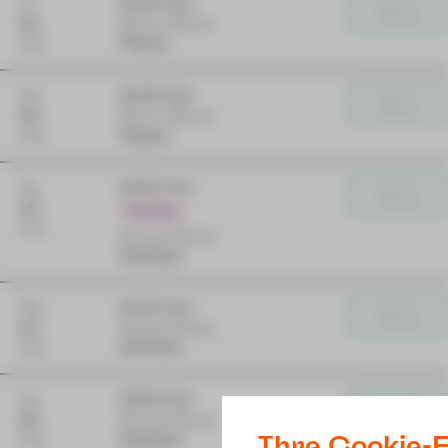
Di
10:00 Uhr
Karten
01
Kleine Bühne
Dez
Plauen
Mi
10:00 Uhr
Karten
02
Kleine Bühne
Dez
Plauen
So
15:00 Uhr
Karten
13
Premiere
Dez
Gewandhaus
Zwickau
Mo
10:00 Uhr
Karten
14
Gewandhaus
Dez
Zwickau
So
15:00 Uhr
Karten
20
Gewandhaus
Ihre Cookie-E
Dez
Zwickau