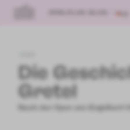
SPIELPLAN
BLOG
DE
zurück
Die Geschic
Gretel
Nach der Oper von Engelbert