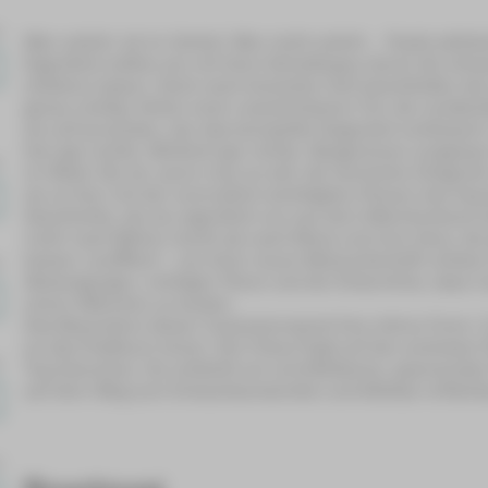
Wer zuhört, ist im Vorteil. Wer nicht zuhört … findet plöt
Eigentlich sollten sie mit ihrer Schulklasse durch die eh
erklären lassen. Doch nach kürzester Zeit beschließen die 
genau richtig. Hinter einer unscheinbaren Tür, die verdächt
sie auf jemanden, der das komplette Gegenteil verkörpert: e
hier gar nichts. Wirklich gar nichts. Sängerinnen vergesse
im Wald. Sie ist, wenn man so will, die heimliche Dirigen
sie es hier mit der vermutlich wichtigsten Person des Haus
Geschichte, die sie eigentlich nur aus dem Märchenbuch ke
mehr nach Bühne riecht als nach Moos und eine Hexe, die
besser: souffliert – von ihrer neuen Bekanntschaft erleben
Abzweigungen, richtigen Tönen und der Erkenntnis, dass 
einem Märchen zu landen.
Das Besondere dieser Inszenierung ist ihre intime Form: 
an das Publikum heran. Der Fokus liegt auf den zentralen
Taumännchen. So entsteht ein unmittelbares, spannendes
auf dem Weg zum Erwachsenwerden unmittelbar erfahrb