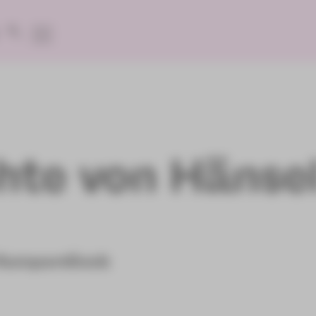
hte von Hänse
 Humperdinck