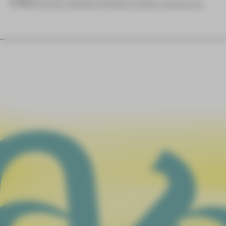
E-Mail
service-zwickau@theater-plauen-zwickau.de