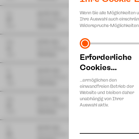
Wenn Sie alle Möglichkeiten 
Do
11:00 Uhr
Karten
Ihre Auswahl auch einschrän
24
Gewandhaus
Widerspruchs-Möglichkeiten 
Dez
Zwickau
Mo
17:00 Uhr
Karten
11
Gewandhaus
Jan
Zwickau
Erforderliche
Cookies…
Di
10:00 Uhr
Karten
12
Gewandhaus
…ermöglichen den
Jan
Zwickau
einwandfreien Betrieb der
Website und bleiben daher
unabhängig von Ihrer
Mo
17:00 Uhr
Karten
Auswahl aktiv.
01
Gewandhaus
Feb
Zwickau
Di
10:00 Uhr
Karten
02
Gewandhaus