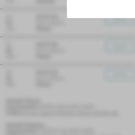
Feb
Zwickau
Do
11:00 Uhr
Karten
18
Kleine Bühne
Feb
Plauen
Di
10:00 Uhr
Karten
23
Kleine Bühne
Mär
Plauen
Mi
10:00 Uhr
Karten
24
Kleine Bühne
Mär
Plauen
Kontakt Plauen
Kartentelefon
[03741] 2813-4847/-4848
E-Mail
service-plauen@theater-plauen-zwickau.de
Kontakt Zwickau
Kartentelefon
[0375] 27 411-4647/-4648