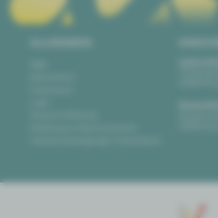
ALLGEMEIN
ANSCH
Vogtlandth
AGB
Theaterpla
Datenschutz
08523 Pla
Impressum
Login
Gewandha
Anonyme Meldung
Hauptmark
08056 Zwi
Erklärung zur Barrierefreiheit
Teilnahmebedingungen Ticketlotterie