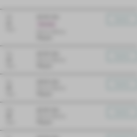
Mi
10:00 Uhr
Karten
11
Premiere
Nov
Kleine Bühne
Plauen
Do
10:00 Uhr
Karten
12
Kleine Bühne
Nov
Plauen
So
15:00 Uhr
Karten
29
Kleine Bühne
Nov
Plauen
Mo
10:00 Uhr
Karten
30
Kleine Bühne
Nov
Plauen