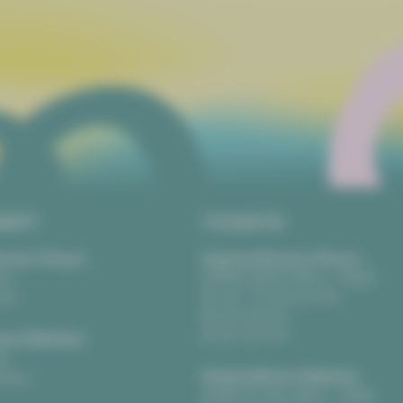
RIFT
TICKETS
eater Plauen
Vogtlandtheater Plauen
tz
[03741] 2813-4847 / -4848
uen
Di, Do + Fr 10–18 Uhr
Mi 10–15 Uhr
Sa 10–13 Uhr
us Zwickau
t
Gewandhaus Zwickau
ckau
[0375] 27 411-4647 / -4648