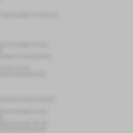
um Stellenabbau im Rahmen
 Dimmeranlage und des
t)
nlage (2. Bauabschnitt –
echnik für die
Erneuerung Videonetz)
teilweisen Erneuerung der
 Dimmeranlage und des
t)
alkomponenten für die
Erneuerung Videonetz)