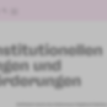
stitutionellen
ngen und
örderungen
Gefördert durch den Kulturraum Vogtland-Zwicka