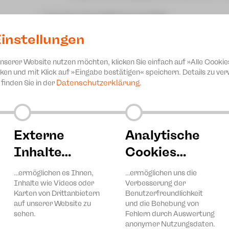
Investive Projektförderung 2024:
instellungen
Vogtlandtheater Plauen - Erneuerung vera
Investive Projektförderungen 2023:
unserer Website nutzen möchten, klicken Sie einfach auf »Alle Cookie
ken und mit Klick auf »Eingabe bestätigen« speichern. Details zu v
Vogtlandtheater Plauen - Fortführung der 
Datenschutzerklärung
finden Sie in der
.
Beleuchtungstechnik (2. Bauabschnitt)
Vogtlandtheater Plauen - Generalüberholun
der notwendigen elektronischen Steuerun
Externe
Analytische
Gefördert durch das Sächsische Staatsministeriu
Inhalte…
Cookies…
und Tourismus.
Die Theater Plauen – Zwickau gGmbH wird mitfinan
der Grundlage des vom Sächsischen Landtag besch
…ermöglichen es Ihnen,
…ermöglichen uns die
Diese Maßnahmen werden mitfinanziert durch Steu
Inhalte wie Videos oder
Verbesserung der
des vom Sächsischen Landtag beschlossenen Haus
Karten von Drittanbietern
Benutzerfreundlichkeit
auf unserer Website zu
und die Behebung von
Finanzierung einmaliger Abfindungszahlungen z
sehen.
Fehlern durch Auswertung
struktureller Maßnahmen
anonymer Nutzungsdaten.