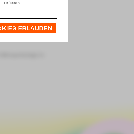
müssen.
r Beleuchtungstechnik im
OKIES ERLAUBEN
eater Plauen
 Mikroportanlage im