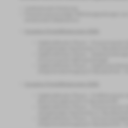
Institutionelle Förderung
Finanzierung einmaliger Abfindungszahlungen z
struktureller Maßnahmen
Investive Projektförderungen 2026:
Vogtlandtheater Plauen – Erneuerung der
dazugehörigen Netzwerkes (2. Bauabschnit
Vogtlandtheater Plauen – Saalbeschallungsa
Erneuerung der Mikroportanlage)
Vogtlandtheater Plauen – Ergänzung Videot
Dirigentenübertragung (3. Bauabschnitt – 
Investive Projektförderungen 2025:
Vogtlandtheater Plauen – Fortführung der 
Beleuchtungstechnik (4. Bauabschnitt)
Vogtlandtheater Plauen – Erneuerung der
dazugehörigen Netzwerkes (1. Bauabschnit
Vogtlandtheater Plauen – Erneuerung Digit
Dirigentenübertragung (2. Bauabschnitt – 