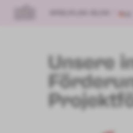
SPIELPLAN
BLOG
DE
Unsere in
Förderu
Projektf