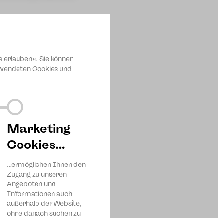
lteter Maschinenpark
s erlauben«. Sie können
erwendeten Cookies und
teilweisen Erneuerung der
g der Saalbeleuchtung inkl.
g
Marketing
m für Wissenschaft, Kultur
Cookies…
ziert durch Steuermittel auf
lossenen Haushaltes.
…ermöglichen Ihnen den
ermittel auf der Grundlage
Zugang zu unseren
haltes:
Angeboten und
Informationen auch
um Stellenabbau im Rahmen
außerhalb der Website,
ohne danach suchen zu