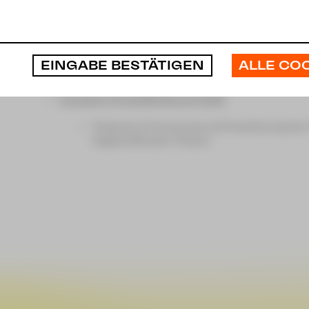
Investive Projektförderungen 2024
haft,
Fortführung der teilweisen Erneuerung de
Vogtlandtheater Plauen (3. Bauabschnitt)
ALLE CO
EINGABE BESTÄTIGEN
Erneuerung der Aushängung im Vogtlandth
Investive Projektförderung 2023
Teilweise Erneuerung und Erweiterung der
Vogtlandtheater Plauen