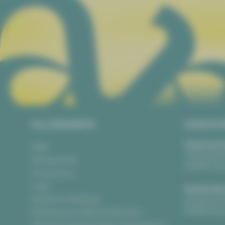
ALLGEMEIN
ANSCH
Vogtlandth
AGB
Theaterpla
Datenschutz
08523 Pla
Impressum
Login
Gewandha
Anonyme Meldung
Hauptmark
08056 Zwi
Erklärung zur Barrierefreiheit