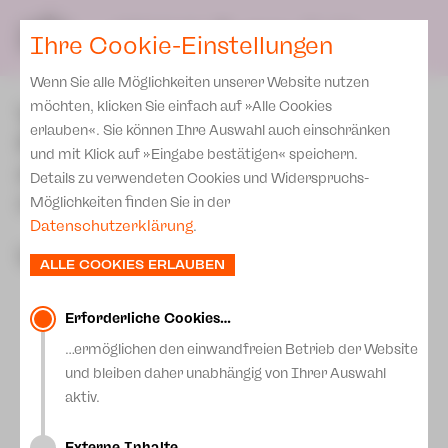
SPIELPLAN
DE
Ihre Cookie-Einstellungen
KARTEN & SERVICE
Wenn Sie alle Möglichkeiten unserer Website nutzen
Karten
möchten, klicken Sie einfach auf »Alle Cookies
Vielen Dank an unsere
Preise 2026/ 27
erlauben«. Sie können Ihre Auswahl auch einschränken
Freunde und Förderer, ohne
und mit Klick auf »Eingabe bestätigen« speichern.
Abonnement 2026 /27
deren Unterstützung vieles
Details zu verwendeten Cookies und Widerspruchs-
nicht möglich wäre!
Zusatz-Service
Möglichkeiten finden Sie in der
Datenschutzerklärung
.
Spenden
Unsere Träger
ALLE COOKIES ERLAUBEN
Aktuelles
Downloads
Erforderliche Cookies…
Newsletter
…ermöglichen den einwandfreien Betrieb der Website
und bleiben daher unabhängig von Ihrer Auswahl
Merchandise
aktiv.
Presse
Externe Inhalte…