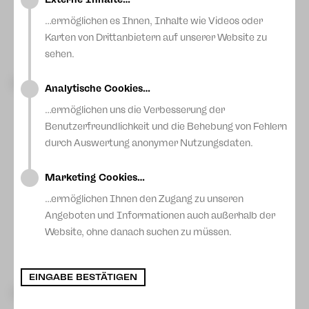
Blog
…ermöglichen es Ihnen, Inhalte wie Videos oder
Karten von Drittanbietern auf unserer Website zu
sehen.
Stadt Zwickau
Analytische Cookies…
…ermöglichen uns die Verbesserung der
Benutzerfreundlichkeit und die Behebung von Fehlern
durch Auswertung anonymer Nutzungsdaten.
Marketing Cookies…
…ermöglichen Ihnen den Zugang zu unseren
Angeboten und Informationen auch außerhalb der
Website, ohne danach suchen zu müssen.
EINGABE BESTÄTIGEN
Stadt Plauen