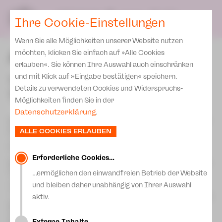
Presse
Unser Leitbild
SPIELPLAN
Blog
DE
Ihre Cookie-Einstellungen
Wenn Sie alle Möglichkeiten unserer Website nutzen
Abonnement 2026/ 27
möchten, klicken Sie einfach auf »Alle Cookies
erlauben«. Sie können Ihre Auswahl auch einschränken
und mit Klick auf »Eingabe bestätigen« speichern.
Theater im Abonnement –
Details zu verwendeten Cookies und Widerspruchs-
Theatertreue lohnt sich!
Möglichkeiten finden Sie in der
Datenschutzerklärung
.
Nutzen Sie unser breitgefächertes Abonnementangebot und
profitieren Sie von den vielfältigen Vorteilen:
ALLE COOKIES ERLAUBEN
- Mit einem Abo erhalten Sie besondere Rabatte gegenüber
dem Freiverkauf!
- An Ihrem persönlichen Theatertag wartet Ihr fester
Erforderliche Cookies…
Sitzplatz auf Sie, garantiert ohne Anstellen an der Tages- oder
Vorstellungskasse.
…ermöglichen den einwandfreien Betrieb der Website
- Mit feststehenden Vorstellungsterminen können Sie Ihr
und bleiben daher unabhängig von Ihrer Auswahl
Theaterjahr langfristig planen.
aktiv.
- Passt ein Vorstellungstermin überhaupt nicht? Kein Problem!
Wir tauschen ihn gern bis 3 Tage vor der eigentlichen
Veranstaltung gegen einen anderen Termin in der laufenden
Externe Inhalte…