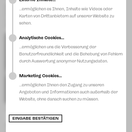
Blog
Steffi Liedtke
…ermöglichen es Ihnen, Inhalte wie Videos oder
Leiterin JUPZ! campus
Karten von Drittanbietern auf unserer Website zu
Theaterpädagogin
Telefon
0151 5445-4783
sehen.
E-Mail
liedtke@theater-pz.de
Analytische Cookies…
…ermöglichen uns die Verbesserung der
Benutzerfreundlichkeit und die Behebung von Fehlern
durch Auswertung anonymer Nutzungsdaten.
Marketing Cookies…
…ermöglichen Ihnen den Zugang zu unseren
Angeboten und Informationen auch außerhalb der
Website, ohne danach suchen zu müssen.
Steffi Liedtke
EINGABE BESTÄTIGEN
Theaterpädagogin Zwickau