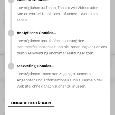
Blog
Mehr lesen
erfahren!
…ermöglichen es Ihnen, Inhalte wie Videos oder
Besetzung
Karten von Drittanbietern auf unserer Website zu
sehen.
Regie
: Team des Puppentheaters Zwickau
Dauer
: ca. 60 Minuten
Analytische Cookies…
…ermöglichen uns die Verbesserung der
Benutzerfreundlichkeit und die Behebung von Fehlern
durch Auswertung anonymer Nutzungsdaten.
So 25 Okt
|
15:00 Uhr
Karten
Kleine Bühne
Marketing Cookies…
Plauen
…ermöglichen Ihnen den Zugang zu unseren
Angeboten und Informationen auch außerhalb der
Website, ohne danach suchen zu müssen.
Mo 26 Okt
|
09:30 Uhr
Karten
Kleine Bühne
Plauen
Mehr Termine
EINGABE BESTÄTIGEN
Di 27 Okt
|
09:30 Uhr
Karten
Kontakt Plauen