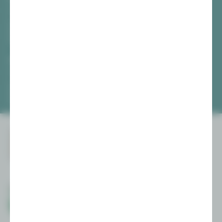
[03741] 2813-4847 / -4848
Di, Do + Fr 10–18 Uhr
Mi 10–15 Uhr
Sa 10–13 Uhr
Gewandhaus Zwickau
[0375] 27 411-4647 / -4648
Di, Do + Fr 10–18 Uhr
Mi 10–15 Uhr
Sa 10–13 Uhr