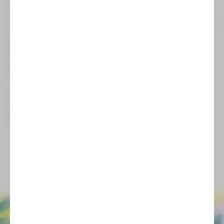
und Meinungen zu und machte es so möglich, dass viele
unterschiedliche Fragen entstehen konnten, die nicht
zwingend beantwortet werden mussten - und sie ermöglichte
auch, den Vorsatz zu fassen, dass man sich gegenseitig
vorurteilsfrei und offen begegnen muss, um nicht unsinnige
Feindbilder zu befördern, um als Gesellschaft gemeinsam die
Probleme der Zeit zu lösen. Viele der Anwesenden hatten
auch nach dem offiziellen Ende der Veranstaltung noch in
lebhafte Gespräche und lernten sich so ein wenig kennen.
Ein Fazit war: Vorgefertigte Meinungen, Verachtung und
Unterdrückung haben in einer Demokratie nichts zu suchen –
man muss genau hinsehen, fragen und zuhören, damit man
sich kennenlernen kann.
Heike Angermann
zurück