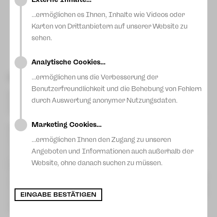
Blog
…ermöglichen es Ihnen, Inhalte wie Videos oder
Karten von Drittanbietern auf unserer Website zu
sehen.
Analytische Cookies…
…ermöglichen uns die Verbesserung der
Nachklang zur Podiumsdiskussion
Benutzerfreundlichkeit und die Behebung von Fehlern
Kennen wir uns? – so lautet das Spielzeitmotto, und unter
durch Auswertung anonymer Nutzungsdaten.
dieser Überschrift fand am Freitag, den 24. November 2023
eine Podiumsdiskussion auf der Kleinen Bühne in Plauen statt.
Marketing Cookies…
Moderatorin Anne Zeuner begrüßte zwei Gäste: Ines Geipel,
die es sich nach ihrer Karriere als erfolgreiche Athletin zur
…ermöglichen Ihnen den Zugang zu unseren
Aufgabe gemacht hat, für Opfer einzutreten – seien es Opfer
Angeboten und Informationen auch außerhalb der
von Zwangsdoping im DDR-Leistungssport, seien es Opfer
politischer Unterdrückung; Ines Geipel geht es darum, diese
Website, ohne danach suchen zu müssen.
Menschen kennenzulernen, ihre jeweilige Geschichte zu
erfahren und für sie einzutreten. André Kleber war der zweite
Gesprächspartner – ihm geht es vor allem um die Begegnung
mit Flüchtlingen; ihn interessieren Hintergründe, Perspektiven
EINGABE BESTÄTIGEN
und Ideen gleichermaßen, die praktische Umsetzung von
Integration liegt ihm am Herzen.