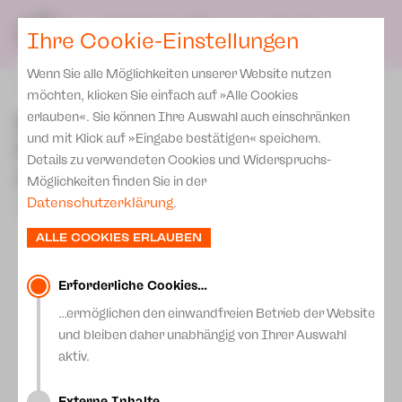
Spielplan
Ensemble
Team
SPIELPLAN
DE
Ihre Cookie-Einstellungen
Philharmonische Konzerte
KARTEN & SERVICE
Aktuelles
Spielstätten Plauen
Philharmonic Plus
Wenn Sie alle Möglichkeiten unserer Website nutzen
JUPZ! Campus
Karten
zurück
Spielstätten Zwickau
möchten, klicken Sie einfach auf »Alle Cookies
Kinderkonzerte
Preise 2026/ 27
Neues aus der
erlauben«. Sie können Ihre Auswahl auch einschränken
Kontakte
Mobile Schulkonzerte
und mit Klick auf »Eingabe bestätigen« speichern.
Dramaturgie - Nachklang
Abonnement 2026 /27
Fördervereine
Details zu verwendeten Cookies und Widerspruchs-
Sonderkonzerte
zur Podiumsdiskussion
Zusatz-Service
Möglichkeiten finden Sie in der
Freunde & Förderer
Kirchenkonzerte
Datenschutzerklärung
.
12.Dezember 2023
Spenden
Institutionelle Förderung
Ensemble
ALLE COOKIES ERLAUBEN
Aktuelles
Jobs
Downloads
Mitmachen
Erforderliche Cookies…
Newsletter
…ermöglichen den einwandfreien Betrieb der Website
Theaterspiel
und bleiben daher unabhängig von Ihrer Auswahl
Merchandise
Erklärung Die Vielen
aktiv.
Presse
Unser Leitbild
Externe Inhalte…