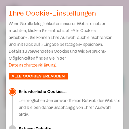
Spielplan
Ensemble
Team
SPIELPLAN
DE
Ihre Cookie-Einstellungen
Philharmonische Konzerte
KARTEN & SERVICE
Aktuelles
Spielstätten Plauen
Philharmonic Plus
Wenn Sie alle Möglichkeiten unserer Website nutzen
JUPZ! Campus
Karten
Spielstätten Zwickau
PREMIEREN
möchten, klicken Sie einfach auf »Alle Cookies
Kinderkonzerte
Preise 2026/ 27
erlauben«. Sie können Ihre Auswahl auch einschränken
Kontakte
Musiktheater
Mobile Schulkonzerte
und mit Klick auf »Eingabe bestätigen« speichern.
Abonnement 2026 /27
Fördervereine
Details zu verwendeten Cookies und Widerspruchs-
Sonderkonzerte
Zusatz-Service
Möglichkeiten finden Sie in der
Freunde & Förderer
Spielzeit 2026 | 2027
Kirchenkonzerte
Datenschutzerklärung
.
Spenden
Institutionelle Förderung
Ensemble
ALLE COOKIES ERLAUBEN
Aktuelles
Jobs
Downloads
Mitmachen
Erforderliche Cookies…
Newsletter
…ermöglichen den einwandfreien Betrieb der Website
Theaterspiel
und bleiben daher unabhängig von Ihrer Auswahl
Merchandise
Erklärung Die Vielen
aktiv.
Der Graf von Monte Christo
Fidelio
Musical von Frank Wildhorn
Presse
Oper von Ludwig van Beethoven
Unser Leitbild
Fr | 28.08.26 | 19:00 Uhr |
Sa | 03.10.26 | 19:30 Uhr | Plauen
Zwickau
Externe Inhalte…