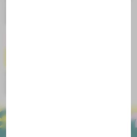
Musical von Andrew Lloyd
und Julia
Webber
Tragedia lirica von Vincenzo
Fr | 27.11.26 | 19:30 Uhr |
Bellini
Zwickau
So | 21.03.27 | 18:00 Uhr |
Sa | 01.05.27 | 19:30 Uhr | Plauen
Zwickau
West Side Story
Musical von Leonard Bernstein
Fr | 25.06.27 | 20:00 Uhr | Plauen
Fr | 27.08.27 | 19:00 Uhr |
Zwickau
ALLGEMEIN