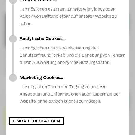
Fr | 08.01.27 | 19:30 Uhr |
Blog
Zwickau
…ermöglichen es Ihnen, Inhalte wie Videos oder
Karten von Drittanbietern auf unserer Website zu
sehen.
Analytische Cookies…
…ermöglichen uns die Verbesserung der
Die Zauberflöte
Die Geschichte von Hänsel und
Benutzerfreundlichkeit und die Behebung von Fehlern
Oper von Wolfgang Amadeus
Gretel
durch Auswertung anonymer Nutzungsdaten.
Mozart
Nach der Oper von Engelbert
So | 18.10.26 | 18:00 Uhr |
Humperdinck
Zwickau
Mi | 11.11.26 | 10:00 Uhr | Plauen
Marketing Cookies…
So | 13.12.26 | 15:00 Uhr |
Zwickau
…ermöglichen Ihnen den Zugang zu unseren
Angeboten und Informationen auch außerhalb der
Website, ohne danach suchen zu müssen.
EINGABE BESTÄTIGEN
Evita
I Capuleti e i Montecchi – Romeo