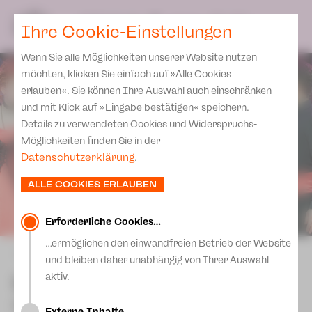
Spielplan
Ensemble
Team
SPIELPLAN
DE
Ihre Cookie-Einstellungen
Philharmonische Konzerte
KARTEN & SERVICE
Aktuelles
Spielstätten Plauen
Philharmonic Plus
Wenn Sie alle Möglichkeiten unserer Website nutzen
JUPZ! Campus
Karten
Spielstätten Zwickau
möchten, klicken Sie einfach auf »Alle Cookies
Kinderkonzerte
Preise 2026/ 27
erlauben«. Sie können Ihre Auswahl auch einschränken
Kontakte
Mobile Schulkonzerte
und mit Klick auf »Eingabe bestätigen« speichern.
Abonnement 2026 /27
Fördervereine
Details zu verwendeten Cookies und Widerspruchs-
Sonderkonzerte
Zusatz-Service
Möglichkeiten finden Sie in der
Freunde & Förderer
Kirchenkonzerte
Datenschutzerklärung
.
Spenden
Institutionelle Förderung
Ensemble
ALLE COOKIES ERLAUBEN
Aktuelles
Jobs
Downloads
Mitmachen
Erforderliche Cookies…
Newsletter
…ermöglichen den einwandfreien Betrieb der Website
Theaterspiel
zurück
und bleiben daher unabhängig von Ihrer Auswahl
Merchandise
Erklärung Die Vielen
La Traviata
aktiv.
Presse
Unser Leitbild
Oper in drei Akten von Giuseppe Verdi
Externe Inhalte…