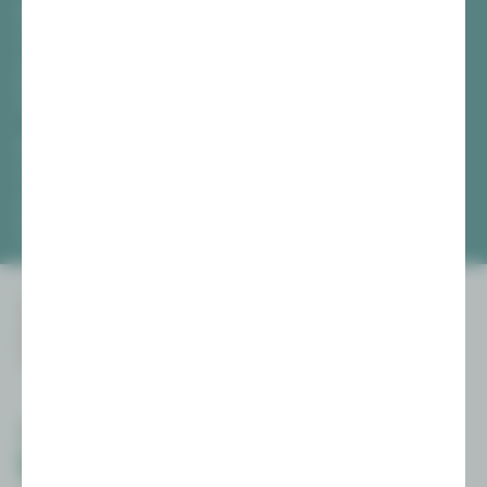
Vogtlandtheater Plauen
[03741] 2813-4847 / -4848
Di, Do + Fr 10–18 Uhr
Mi 10–15 Uhr
Sa 10–13 Uhr
Gewandhaus Zwickau
[0375] 27 411-4647 / -4648
Di, Do + Fr 10–18 Uhr
Mi 10–15 Uhr
Sa 10–13 Uhr