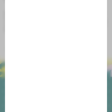
Mitwirkende: Emilia Bessel, Noah Günther, Billie Härtling, Ida
Heyne, Annkathrin Pecher, Hanna Schicketanz, Hannah
Taubert, Felizia Wittek und John Joachim, und ich, Hanna Rüd.
Vielen Dank, es war mir eine Ehre mit euch den Gedenktag zu
gestalten!
zurück
ALLGEMEIN
AGB
SOCIAL MEDIA
Datenschutz
Impressum
Facebook
Login