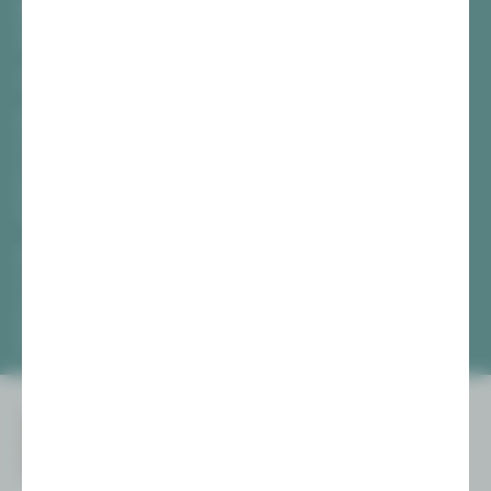
Gewandhaus Zwickau
Hauptmarkt
08056 Zwickau
TICKETS
Vogtlandtheater Plauen
[03741] 2813-4847 / -4848
Di, Do + Fr 10–18 Uhr
Mi 10–15 Uhr
Sa 10–13 Uhr
Gewandhaus Zwickau
[0375] 27 411-4647 / -4648
Di, Do + Fr 10–18 Uhr
Mi 10–15 Uhr
Sa 10–13 Uhr