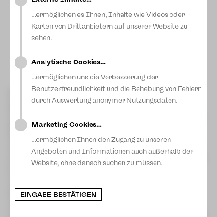
Blog
…ermöglichen es Ihnen, Inhalte wie Videos oder
Karten von Drittanbietern auf unserer Website zu
sehen.
André Leischner
Analytische Cookies…
…ermöglichen uns die Verbesserung der
Benutzerfreundlichkeit und die Behebung von Fehlern
Die PhilKon-Akademie ist eine Kooperation zwischen den
Clara-Schumann-Philharmonikern Plauen-Zwickau, dem
durch Auswertung anonymer Nutzungsdaten.
Robert Schumann Konservatorium Zwickau und dem
Vogtlandkonservatorium Plauen zur Förderung des begabten
Marketing Cookies…
Nachwuchses – seit der Spielzeit 2015/16 haben so junge
Musiker die Gelegenheit, in und mit einem professionellen
…ermöglichen Ihnen den Zugang zu unseren
Orchester zu musizieren. Voraussetzung ist das erfolgreiche
Absolvieren eines Probespiels – in dieser Spielzeit ist es unter
Angeboten und Informationen auch außerhalb der
anderem Helene Martin gelungen, einen der begehrten Plätze
Website, ohne danach suchen zu müssen.
in der PhilKon-Akademie zu bekommen.
Helene kommt aus einer musikalischen Familie, daheim hört
oder hörte man Gesang, Klavier und Oboe – da stellt sich
schon die Frage, warum Helene die Violine zu „ihrem“
EINGABE BESTÄTIGEN
Instrument erwählt hat; sie erzählt, dass sie beim
Instrumentenschnuppern im Vogtlandkonservatorium unter
anderem die Violine ausprobiert hatte und sofort wusste: Das