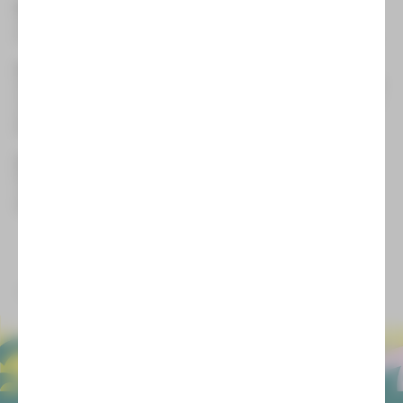
Michael Pukas (Kontrabass)
Auf jeden Fall mache ich den Rotkohl. Das steht fest. Meine
Frau kocht dann den Rest vom klassischen Weihnachtsessen.
Sophie Hess (Schauspielerin)
Ganz genau weiß ich es noch nicht. Meine Mutter wird kochen.
Aber ich hoffe dringend auf den schwäbischen Kartoffelsalat,
wo nichts drin ist, was da nicht hineingehört – zum Beispiel
Majonaise. Und natürlich schwäbische Spätzle.
Carolin Eschenbrenner (Leiterin Öffentlichkeitsarbeit)
Bei uns gibt es Lachsnudeln. Das hat sich schon seit einigen
Jahren etabliert, weil es schnell geht und allen wunderbar
schmeckt.
zurück