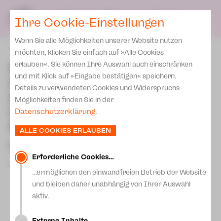
Spielplan
Ensemble
Team
SPIELPLAN
DE
Ihre Cookie-Einstellungen
Philharmonische Konzerte
KARTEN & SERVICE
Aktuelles
Spielstätten Plauen
Philharmonic Plus
Wenn Sie alle Möglichkeiten unserer Website nutzen
JUPZ! Campus
Karten
zurück
Spielstätten Zwickau
möchten, klicken Sie einfach auf »Alle Cookies
Kinderkonzerte
Preise 2026/ 27
Neues aus der
erlauben«. Sie können Ihre Auswahl auch einschränken
Kontakte
Mobile Schulkonzerte
und mit Klick auf »Eingabe bestätigen« speichern.
Dramaturgie: Fraktion
Abonnement 2026 /27
Fördervereine
Details zu verwendeten Cookies und Widerspruchs-
Sonderkonzerte
Kartoffelsalat mit
Zusatz-Service
Möglichkeiten finden Sie in der
Freunde & Förderer
Würstchen oder
Kirchenkonzerte
Datenschutzerklärung
.
Spenden
Institutionelle Förderung
Mehrgängemenü?
Ensemble
ALLE COOKIES ERLAUBEN
Aktuelles
Jobs
Neues aus der Dramaturgie
Downloads
Mitmachen
Erforderliche Cookies…
22.Dezember 2023
Newsletter
…ermöglichen den einwandfreien Betrieb der Website
Theaterspiel
und bleiben daher unabhängig von Ihrer Auswahl
Merchandise
Erklärung Die Vielen
aktiv.
Presse
Unser Leitbild
Externe Inhalte…