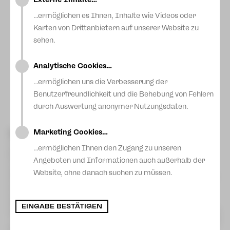
Blog
…ermöglichen es Ihnen, Inhalte wie Videos oder
Karten von Drittanbietern auf unserer Website zu
sehen.
Analytische Cookies…
…ermöglichen uns die Verbesserung der
Benutzerfreundlichkeit und die Behebung von Fehlern
durch Auswertung anonymer Nutzungsdaten.
Marketing Cookies…
Was gibt es an Heiligabend?
Viele Menschen sind besonders in der Weihnachtszeit
…ermöglichen Ihnen den Zugang zu unseren
gestresst. Unzählige Entscheidungen müssen getroffen
werden: Was schenke ich wem? Baum oder Gesteck. Und
Angeboten und Informationen auch außerhalb der
wenn Baum, welcher? Tanne oder Kiefer? Feiert man im
Website, ohne danach suchen zu müssen.
kleinen Kreis oder mit Familie und Freunden? Wer könnte sich
ausgeschlossen fühlen?
Und dann ist da noch die große Frage: Was gibt es zu essen?
Natürlich sind Kartoffelsalat mit Würstchen immer eine
EINGABE BESTÄTIGEN
sichere Bank mit Tradition. Aber eine kleine Umfrage unter 20
Kolleginnen und Kollegen hat gezeigt, dass das weihnachtliche
Essen auch noch ganz andere Traditionen kennt. Hier ein paar