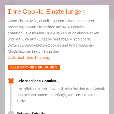
Presse
Unser Leitbild
SPIELPLAN
Blog
DE
Ihre Cookie-Einstellungen
Wenn Sie alle Möglichkeiten unserer Website nutzen
zurück
möchten, klicken Sie einfach auf »Alle Cookies
Wir suchen Statisten für
erlauben«. Sie können Ihre Auswahl auch einschränken
und mit Klick auf »Eingabe bestätigen« speichern.
die Oper „Hoffmanns
Details zu verwendeten Cookies und Widerspruchs-
Erzählungen“
Möglichkeiten finden Sie in der
Datenschutzerklärung
.
13.März 2025
ALLE COOKIES ERLAUBEN
Erforderliche Cookies…
…ermöglichen den einwandfreien Betrieb der Website
und bleiben daher unabhängig von Ihrer Auswahl
aktiv.
Externe Inhalte…