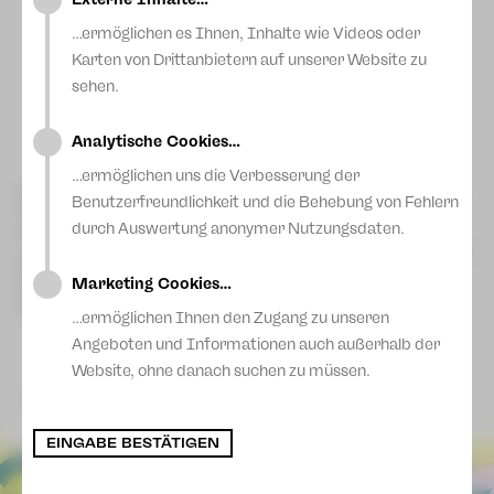
…ermöglichen es Ihnen, Inhalte wie Videos oder
Karten von Drittanbietern auf unserer Website zu
sehen.
Foto: André Leischner
Analytische Cookies…
…ermöglichen uns die Verbesserung der
Mit Profis auf der Bühne im Scheinwerferlicht stehen? Dieser
Benutzerfreundlichkeit und die Behebung von Fehlern
Traum kann wahr werden! Wir suchen junge Männer im Alter
durch Auswertung anonymer Nutzungsdaten.
von 18 - 30 Jahren als Kellner und Gondoliere für die Oper
„Hoffmanns Erzählungen“ von Jacques Offenbach.Die Proben
dafür finden in Zwickau statt und beginnen Ende März. Die
Marketing Cookies…
Premiere ist am 2. Mai im Vogtlandtheater Plauen.
schmidt@theater-pz.de
Anmeldung für ein Casting unter
…ermöglichen Ihnen den Zugang zu unseren
Angeboten und Informationen auch außerhalb der
Website, ohne danach suchen zu müssen.
zurück
EINGABE BESTÄTIGEN