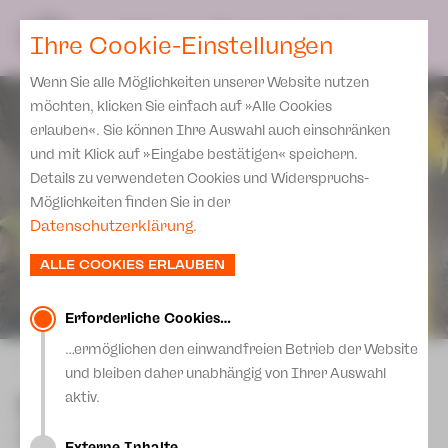
Spielplan
Ensemble
Team
SPIELPLAN
DE
Ihre Cookie-Einstellungen
Philharmonische Konzerte
KARTEN & SERVICE
Aktuelles
Spielstätten Plauen
Philharmonic Plus
Wenn Sie alle Möglichkeiten unserer Website nutzen
JUPZ! Campus
Karten
Spielstätten Zwickau
möchten, klicken Sie einfach auf »Alle Cookies
Kinderkonzerte
Preise 2026/ 27
erlauben«. Sie können Ihre Auswahl auch einschränken
Kontakte
Mobile Schulkonzerte
und mit Klick auf »Eingabe bestätigen« speichern.
Abonnement 2026 /27
Fördervereine
Details zu verwendeten Cookies und Widerspruchs-
Sonderkonzerte
Zusatz-Service
Möglichkeiten finden Sie in der
Freunde & Förderer
Kirchenkonzerte
Datenschutzerklärung
.
Spenden
Institutionelle Förderung
Ensemble
ALLE COOKIES ERLAUBEN
Aktuelles
Jobs
Downloads
Mitmachen
Erforderliche Cookies…
Newsletter
…ermöglichen den einwandfreien Betrieb der Website
Theaterspiel
zurück
und bleiben daher unabhängig von Ihrer Auswahl
Merchandise
Erklärung Die Vielen
Einführungssoiree zu "Die
aktiv.
Presse
Zauberflöte"
Unser Leitbild
Externe Inhalte…