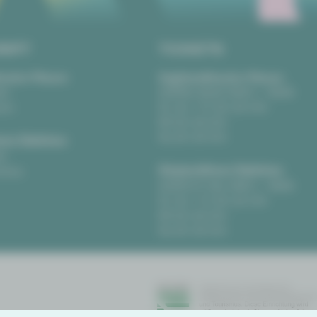
RIFT
TICKETS
eater Plauen
Vogtlandtheater Plauen
tz
[03741] 2813-4847 / -4848
uen
Di, Do + Fr 10–18 Uhr
Mi 10–15 Uhr
Sa 10–13 Uhr
us Zwickau
t
Gewandhaus Zwickau
ckau
[0375] 27 411-4647 / -4648
Di, Do + Fr 10–18 Uhr
Mi 10–15 Uhr
Sa 10–13 Uhr