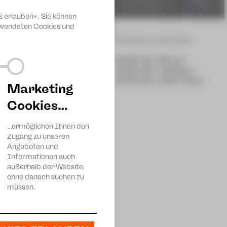
s erlauben«. Sie können
erwendeten Cookies und
Theatersport
Improvisationstheater nach Keith
Musikalisches
Johnstone
Fr | 11.12.26 | 19:30 Uhr | Plauen
lauen
Sa | 12.12.26 | 19:30 Uhr | Zwickau
wickau
Fr | 05.02.27 | 19:30 Uhr | außer Haus
Marketing
Cookies…
…ermöglichen Ihnen den
Zugang zu unseren
Angeboten und
Informationen auch
außerhalb der Website,
ohne danach suchen zu
müssen.