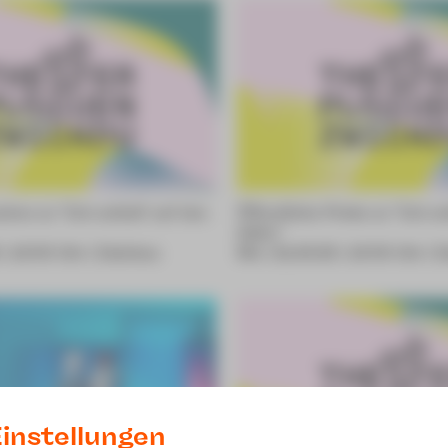
iree zu "Ich schieß' auf den
Öffentliche Probe zu "Ich sc
Adler"
 | 18:00 Uhr | Zwickau
Mo | 21.09.26 | 19:00 Uhr | 
instellungen