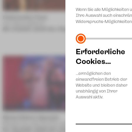
Wenn Sie alle Möglichkeiten 
Ihre Auswahl auch einschrän
Doktormutter Faust
María Luisa –
Widerspruchs-Möglichkeiten 
von Fatma Aydemir
allein (DSE)
Mi | 07.10.26 | 18:00 Uhr | Plauen
Schauspiel v
Fr | 16.10.26 
Sa | 21.11.26
Erforderliche
Cookies…
…ermöglichen den
einwandfreien Betrieb der
Website und bleiben daher
unabhängig von Ihrer
Auswahl aktiv.
Monty Python's Spamalot
The Kraut
Musical von John Du Prez und Eric Idle
Ein Marlene-D
Do | 31.12.26 | 15:00 Uhr | Zwickau
Heidicke