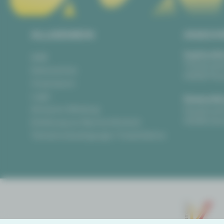
ALLGEMEIN
ANSCH
Vogtlandth
AGB
Theaterpla
Datenschutz
08523 Pla
Impressum
Login
Gewandha
Anonyme Meldung
Hauptmark
08056 Zwi
Erklärung zur Barrierefreiheit
Teilnahmebedingungen Ticketlotterie