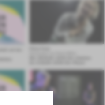
Prima Facie
hieß' auf den
Schauspiel von Suzie Miller
Mo | 28.09.26 | 18:00 Uhr | Zwickau
Zwickau
Sa | 17.10.26 | 19:30 Uhr | Plauen