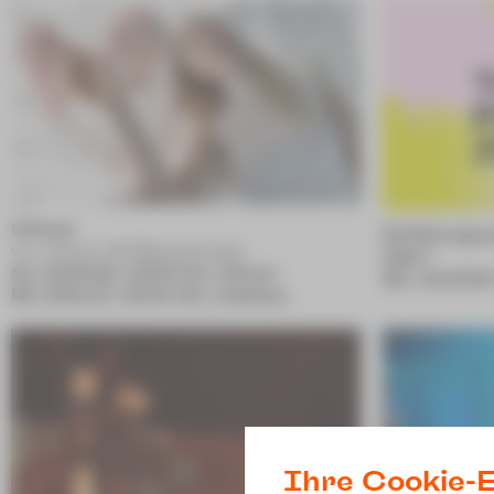
Urfaust
Einführungsso
von Johann Wolfgang Goethe
Adler"
So | 13.09.26 | 18:00 Uhr | Plauen
Mo | 21.09.26
Mi | 27.01.27 | 18:00 Uhr | Zwickau
Ihre Cookie-E