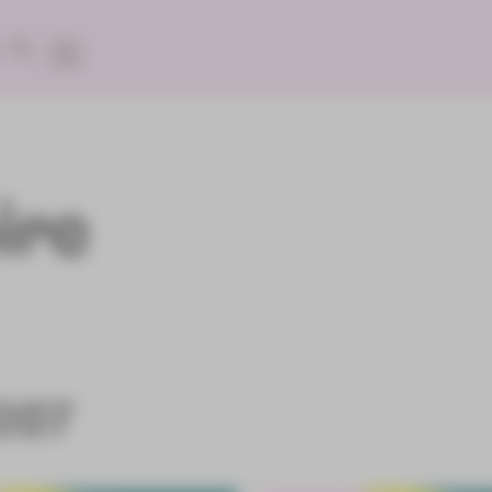
ire
2027