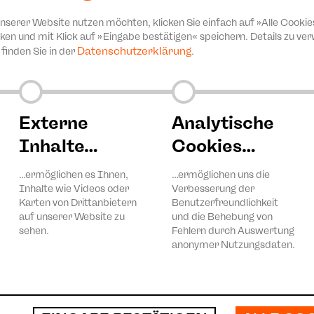
unserer Website nutzen möchten, klicken Sie einfach auf »Alle Cookie
ken und mit Klick auf »Eingabe bestätigen« speichern. Details zu v
 zu viert ist man weniger
Fröhliche Weihnacht überall
Datenschutzerklärung
finden Sie in der
.
Geschichten, Gedichte und 
on Juan Mayorga
aus aller Welt
| 19:30 Uhr | Plauen
Do | 26.11.26 | 18:00 Uhr | P
 | 19:30 Uhr | Zwickau
Di | 01.12.26 | 18:00 Uhr | Z
Externe
Analytische
Inhalte…
Cookies…
…ermöglichen es Ihnen,
…ermöglichen uns die
Inhalte wie Videos oder
Verbesserung der
Karten von Drittanbietern
Benutzerfreundlichkeit
auf unserer Website zu
und die Behebung von
sehen.
Fehlern durch Auswertung
anonymer Nutzungsdaten.
ietrich-Abend von Dirk