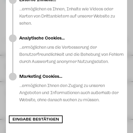
Blog
…ermöglichen es Ihnen, Inhalte wie Videos oder
Karten von Drittanbietern auf unserer Website zu
sehen.
AUGUST 26
Analytische Cookies…
…ermöglichen uns die Verbesserung der
Benutzerfreundlichkeit und die Behebung von Fehlern
durch Auswertung anonymer Nutzungsdaten.
DI
11
August
|
Theaterferien bis 11. August
Vogtlandtheater
Marketing Cookies…
…ermöglichen Ihnen den Zugang zu unseren
FR
14
August
| 11:00 Uhr
Angeboten und Informationen auch außerhalb der
The Cockpit Collective: TACHELES REDEN
Website, ohne danach suchen zu müssen.
Eine Produktion der Schaubühne Lindenfels in Kooperation
mit dem Theater Plauen-Zwickau
Postplatz
EINGABE BESTÄTIGEN
FR
14
August
| 17:00 Uhr
Hutzn Tisch #6 - Projekt 46 & Sashiko