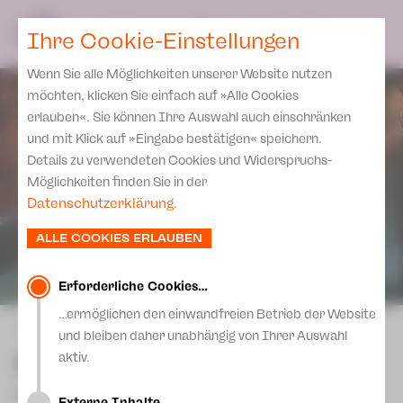
Spielplan
Ensemble
Team
SPIELPLAN
DE
Ihre Cookie-Einstellungen
Philharmonische Konzerte
KARTEN & SERVICE
Aktuelles
Spielstätten Plauen
Philharmonic Plus
Wenn Sie alle Möglichkeiten unserer Website nutzen
JUPZ! Campus
Karten
Spielstätten Zwickau
möchten, klicken Sie einfach auf »Alle Cookies
Kinderkonzerte
Preise 2026/ 27
erlauben«. Sie können Ihre Auswahl auch einschränken
Kontakte
Mobile Schulkonzerte
und mit Klick auf »Eingabe bestätigen« speichern.
Abonnement 2026 /27
Fördervereine
Details zu verwendeten Cookies und Widerspruchs-
Sonderkonzerte
Zusatz-Service
Möglichkeiten finden Sie in der
Freunde & Förderer
Kirchenkonzerte
Datenschutzerklärung
.
Spenden
Institutionelle Förderung
Ensemble
ALLE COOKIES ERLAUBEN
Aktuelles
Jobs
Downloads
Mitmachen
Erforderliche Cookies…
Newsletter
…ermöglichen den einwandfreien Betrieb der Website
Theaterspiel
zurück
und bleiben daher unabhängig von Ihrer Auswahl
Merchandise
Erklärung Die Vielen
Nathans Kinder
aktiv.
Presse
Unser Leitbild
von Ulrich Hub [12+]
Externe Inhalte…