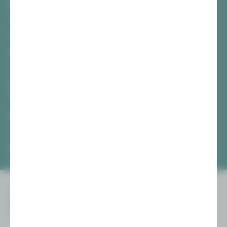
Hauptmarkt
08056 Zwickau
TICKETS
Vogtlandtheater Plauen
[03741] 2813-4847 / -4848
Di, Do + Fr 10–18 Uhr
Mi 10–15 Uhr
Sa 10–13 Uhr
Gewandhaus Zwickau
[0375] 27 411-4647 / -4648
Di, Do + Fr 10–18 Uhr
Mi 10–15 Uhr
Sa 10–13 Uhr