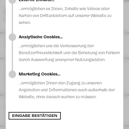
Blog
…ermöglichen es Ihnen, Inhalte wie Videos oder
NÄCHSTE
Karten von Drittanbietern auf unserer Website zu
VORSTELLUNGEN
sehen.
Analytische Cookies…
DI
11
August
|
Theaterferien bis 11. August
…ermöglichen uns die Verbesserung der
Vogtlandtheater
Benutzerfreundlichkeit und die Behebung von Fehlern
durch Auswertung anonymer Nutzungsdaten.
FR
14
August
| 11:00 Uhr
The Cockpit Collective: TACHELES REDEN
Marketing Cookies…
Eine Produktion der Schaubühne Lindenfels in Kooperation
mit dem Theater Plauen-Zwickau
…ermöglichen Ihnen den Zugang zu unseren
Postplatz
Angeboten und Informationen auch außerhalb der
Website, ohne danach suchen zu müssen.
FR
14
August
| 17:00 Uhr
Hutzn Tisch #6 - Projekt 46 & Sashiko
zam machn & ratschn
EINGABE BESTÄTIGEN
Projekt 46