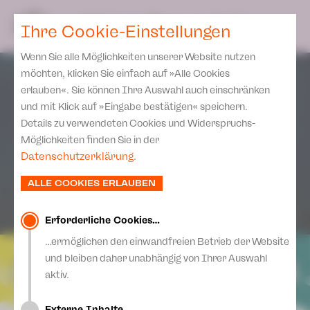
Spielplan
Ensemble
Team
SPIELPLAN
DE
Ihre Cookie-Einstellungen
Philharmonische Konzerte
KARTEN & SERVICE
Aktuelles
Spielstätten Plauen
Philharmonic Plus
Wenn Sie alle Möglichkeiten unserer Website nutzen
JUPZ! Campus
Karten
Spielstätten Zwickau
möchten, klicken Sie einfach auf »Alle Cookies
Kinderkonzerte
Preise 2026/ 27
erlauben«. Sie können Ihre Auswahl auch einschränken
Kontakte
Mobile Schulkonzerte
und mit Klick auf »Eingabe bestätigen« speichern.
Abonnement 2026 /27
Fördervereine
Details zu verwendeten Cookies und Widerspruchs-
Sonderkonzerte
Zusatz-Service
Möglichkeiten finden Sie in der
Freunde & Förderer
Kirchenkonzerte
Datenschutzerklärung
.
Spenden
Institutionelle Förderung
Ensemble
ALLE COOKIES ERLAUBEN
Aktuelles
Jobs
Downloads
Mitmachen
Erforderliche Cookies…
Newsletter
…ermöglichen den einwandfreien Betrieb der Website
Theaterspiel
und bleiben daher unabhängig von Ihrer Auswahl
Merchandise
Erklärung Die Vielen
aktiv.
Presse
Unser Leitbild
Externe Inhalte…